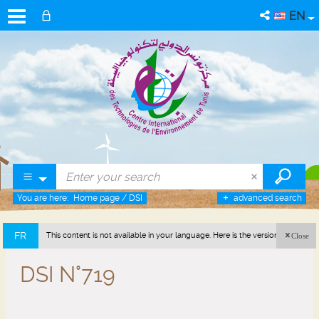
EN
You are here:
Home page
/
DSI
advanced search
FR
This content is not available in your language. Here is the version in french
Close
(France).
DSI N°719