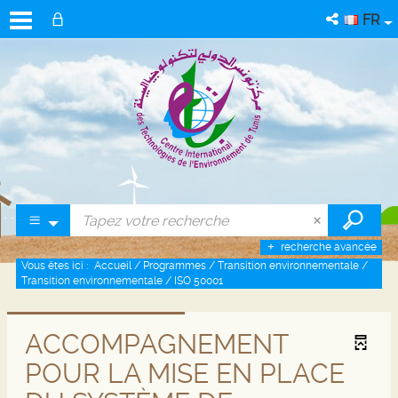
FR
recherche avancée
Vous êtes ici :
Accueil
/
Programmes
/
Transition environnementale
/
Transition environnementale
/
ISO 50001
ACCOMPAGNEMENT
POUR LA MISE EN PLACE