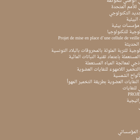
ي الوطني للحوكمة
ي للأمم المتحدة
ديد التكنولوجي
البيئية
مؤسسات بيئية
لوجية للتكنولوجيا
Projet de mise en place d’une cellule de veill
الحديثة
لوجية للتربة الملوثة بالمحروقات بالبلاد التونسية
لمستعملة باعتماد تقنية النباتات المائية
ذجي لمعالجة المياه المستعملة
لتخمير اللامهوء للنفايات العضوية
ألواح الشمسية
لنفايات العضوية بطريقة التخمير المهوأ
 للنفايات
PROJ
راتيجية
 المؤسساتي
ضر