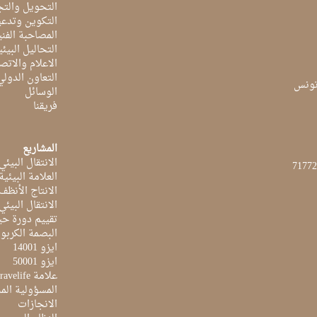
التحويل والتج
التكوين وتدعي
المصاحبة الفن
التحاليل البيئي
الاعلام والاتص
التعاون الدولي
الوسائل
فريقنا
المشاريع
الانتقال البيئي
العلامة البيئي
الانتاج الأنظف
الانتقال البيئي
تقييم دورة حيا
البصمة الكربون
ايزو 14001
ايزو 50001
علامة Travelife
المسؤولية الم
الانجازات