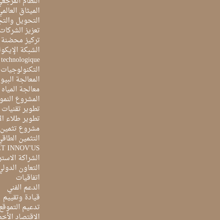
النظام المرجع
الميثاق العالم
التحويل والتج
تعزيز الشركات 
تركيز محضنة 
الشبكة الإيكو
e technologique
التكنولوجيات 
المعالجة البيو
معالجة المياه ا
المشروع النمو
تطوير تقنيات ا
تطوير طلاء ال
مشروع تثمين ا
التثمين الطاقي
ET INNOV'US
الشراكة الاست
التعاون الدولي
اتفاقيات
الدعم الفني
قيادة وتقييم
تدعيم التموقع
الاقتصاد الأخ