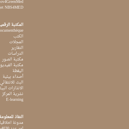
 Gov4GreenMed
jet NBS4MED
المكتبة الرقمي
ocumenthèque
الكتب
المجلات
التقارير
الدراسات
مكتبة الصور
مكتبة الفيديو
اليقظة
أصداء بيئية
البث للانتقائي
الانذارات البيئ
نشرية المركز
E-learning
النفاذ للمعلومة
مدونة اخلاقيا
امر عدد 4030-2014 بتاريخ 03 اكتوبر 2014