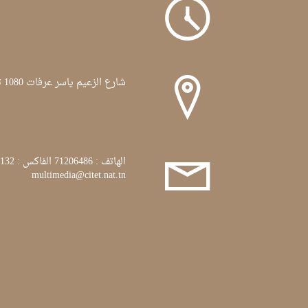
شارع الزعيم ياسر عرفات 1080 تونس
الهاتف : 71206486 الفاكس : 71772132
multimedia@citet.nat.tn