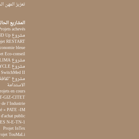
تعزيز المهن ا
المشاريع الحال
Projets achevés
مشروع STAND Up
ojet RESTART
Economie bleue
et Eco-conseil
مشروع CLIMA
مشروع AQUACYCLE
t SwitchMed II
مشروع "ثقافة 
الاستدامة
rojets en cours
ET-GIZ-CITET
de l’Industrie
té « PATE -IM »
 d'achat public
 WES N-E-TN-1
Projet InTex
rojet TouMaLi