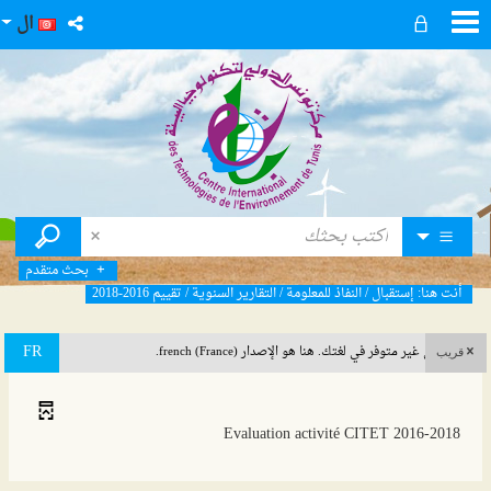
ال
بحث متقدم
أنت هنا:
إستقبال
/
النفاذ للمعلومة
/
التقارير السنوية
/
تقييم 2016-2018
FR
هذا المحتوى غير متوفر في لغتك. هنا هو الإصدار french (France).
قريب
Evaluation activité CITET 2016-2018