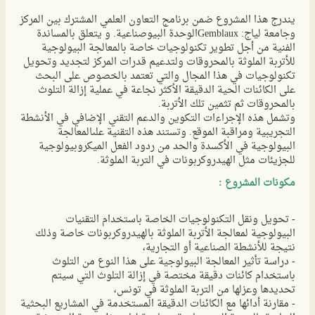
يندرج هذا المشروع ضمن برنامج التعاون العلمي المشترك بين المركز
وجامعة لياج: Gemblauxالوحدة البيوصناعية. و يتعلق بالمساندة
الفنية من أجل تطوير تكنولوجيات خاصة بالمعالجة البيولوجية
للأتربة الملوثة بالمحروقات ولتدعيم قدرات المركز لتجديد وتحويل
تكنولوجيات في هذا المجال والتي تعتمد بالخصوص على البحث
على الكائنات الحية الدقيقة الأكثر نجاعة في عملية إزالة التلوث
بالمحروقات ثم تثمين تلك الأتربة.
وتشمل هذه الإجراءات التكوين والدعم التقني الإضافي في الأنشطة
التجريبية ومراقبة الموقع. وتستند هذه التقنية علىالمعالجة
البيولوجية في الأكسدة والحد من ردود الفعل الميكروبيولوجية
للجزيئات مثل الهيدروكربونات في التربة الملوثة.
مكونات المشروع :
- تحويل ونقل التكنولوجيات الخاصة باستخدام التقنيات
البيولوجية لمعالجة الأتربة الملوثة بالهيدروكربونات خاصة وذلك
نتيجة للأنشطة الصناعية أو التجارية،
- دراسة تأثير المعالجة البيولوجية على هذا النوع من التلوث
باستخدام كائنات دقيقة مختصة في إزالة التلوث التي سيتم
تحديدها وعزلها من التربة الملوثة في تونس،
- مقارنة أدائها مع الكائنات الدقيقة المستخدمة في المشاريع البحثية