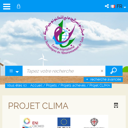
FR
recherche avancée
Vous êtes ici :
Accueil
/
Projets
/
Projets achevés
/
Projet CLIMA
PROJET CLIMA