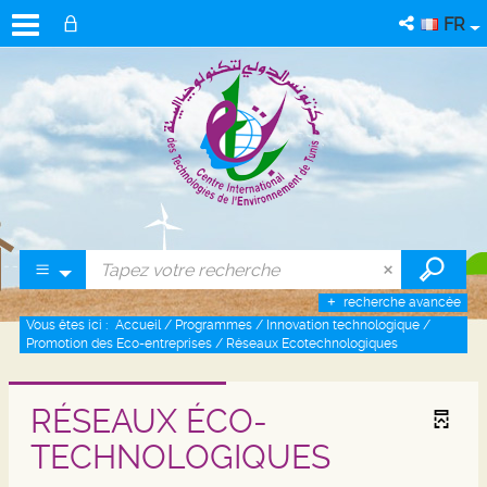
FR
recherche avancée
Vous êtes ici :
Accueil
/
Programmes
/
Innovation technologique
/
Promotion des Eco-entreprises
/
Réseaux Ecotechnologiques
RÉSEAUX ÉCO-
TECHNOLOGIQUES