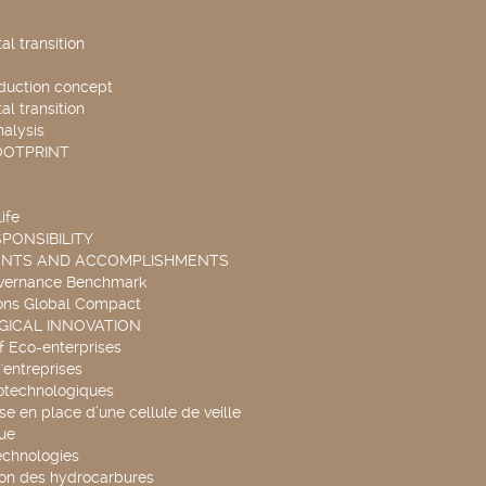
l transition
duction concept
l transition
nalysis
OOTPRINT
ife
PONSIBILITY
ENTS AND ACCOMPLISHMENTS
overnance Benchmark
ons Global Compact
ICAL INNOVATION
f Eco-enterprises
'entreprises
otechnologiques
se en place d’une cellule de veille
ue
echnologies
ion des hydrocarbures