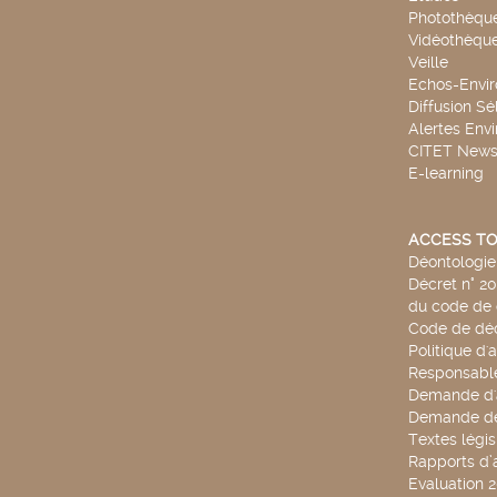
Photothèqu
Vidéothèqu
Veille
Echos-Envi
Diffusion Sé
Alertes Env
CITET New
E-learning
ACCESS TO
Déontologie 
Décret n° 2
du code de 
Code de déo
Politique d'
Responsable
Demande d'
Demande de
Textes légis
Rapports d’a
Evaluation 