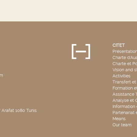
CITET
Présentatio
Charte d'Aud
Charte et Po
Vision and s
pm
Activities
Transfert e
Formation e
Assistance 
Analyse et 
Information
 Arafat 1080 Tunis
Partenariat 
Means
Our team