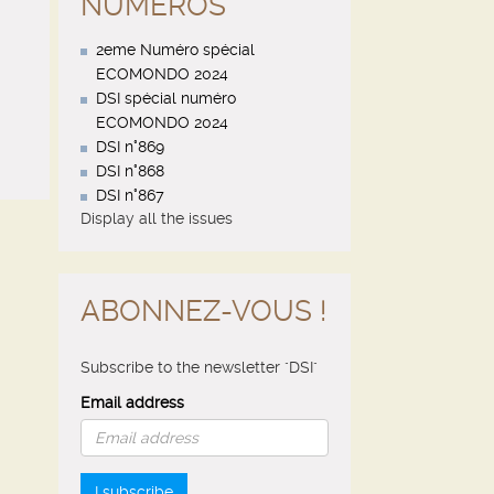
NUMÉROS
2eme Numéro spécial
ECOMONDO 2024
DSI spécial numéro
ECOMONDO 2024
DSI n°869
DSI n°868
DSI n°867
Display all the issues
ABONNEZ-VOUS !
Subscribe to the newsletter "DSI"
Email address
I subscribe