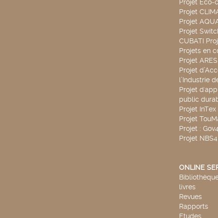
Projet Eco-c
Projet CLIM
Projet AQ
Projet Swit
CUBATI Proj
Projets en c
Projet ARE
Projet d’Ac
l’Industrie 
Projet d'app
public durab
Projet InTex
Projet TouM
Projet : Go
Projet NBS
ONLINE SE
Bibliothèque
livres
Revues
Rapports
Etudes