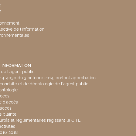
e
e
ronnement
lective de l'Information
ironnementales
s
 INFORMATION
de l’agent public
014-4030 du 3 octobre 2014, portant approbation
conduite et de déontologie de l’agent public
ntologie
accès
 d'accès
accès
 plainte
latifs et réglementaires régissant le CITET
ctivités
2016-2018