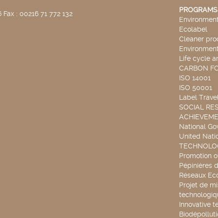
PROGRAMS
 Fax : 00216 71 772 132
Environmenta
Ecolabel
Cleaner pro
Environmenta
Life cycle a
CARBON F
ISO 14001
ISO 50001
Label Travel
SOCIAL RES
ACHIEVEM
National G
United Nati
TECHNOLOG
Promotion o
Pépinières d
Réseaux Ec
Projet de mi
technologiq
Innovative t
Biodépollut