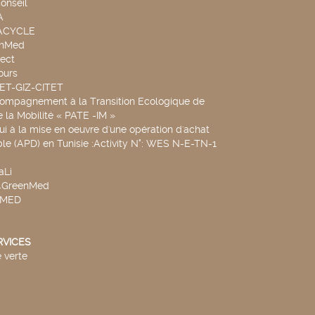
onseil
A
UACYCLE
chMed
ect
ours
SET-GIZ-CITET
compagnement à la Transition Ecologique de
de la Mobilité « PATE -IM »
ui à la mise en oeuvre d'une opération d'achat
le (APD) en Tunisie :Activity N°: WES N-E-TN-1
aLi
v4GreenMed
4MED
RVICES
 verte