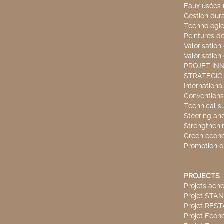
Eaux usées 
Gestion dur
Technologie
Peintures d
Valorisation
Valorisation
PROJET IN
STRATEGIC
Internationa
Conventions
Technical s
Steering an
Strengthenin
Green econ
Promotion o
PROJECTS
Projets ach
Projet STA
Projet RES
Projet Econ