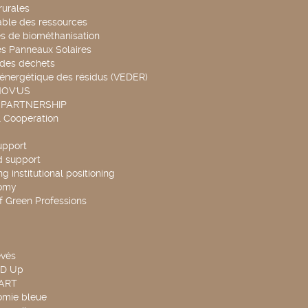
rurales
able des ressources
s de biométhanisation
es Panneaux Solaires
 des déchets
 énergétique des résidus (VEDER)
NOV'US
 PARTNERSHIP
l Cooperation
upport
d support
g institutional positioning
omy
f Green Professions
evés
ND Up
TART
omie bleue