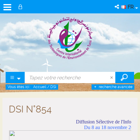
FR
Vous êtes ici :
Accueil
/
DSI
recherche avancée
DSI N°854