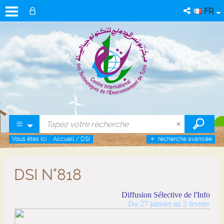
FR
Vous êtes ici :
Accueil
/
DSI
recherche avancée
DSI N°818