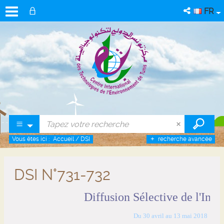
FR
Vous êtes ici :
Accueil
/
DSI
recherche avancée
DSI N°731-732