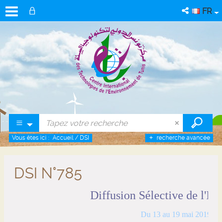
FR
Vous êtes ici :
Accueil
/
DSI
recherche avancée
DSI N°785