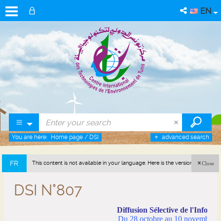
EN
You are here:
Home page
/
DSI
advanced search
FR
This content is not available in your language. Here is the version in french
Close
(France).
DSI N°807