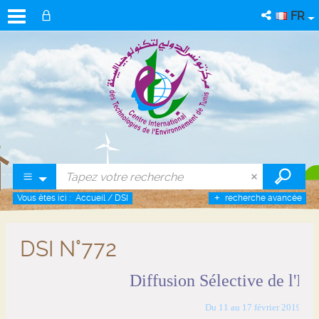
FR
Vous êtes ici :
Accueil
/
DSI
recherche avancée
DSI N°772