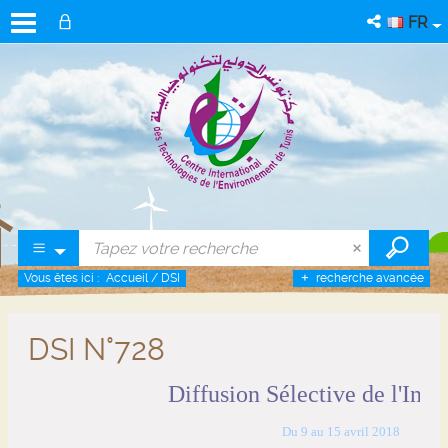
FR
Vous êtes ici :
Accueil
/
DSI
recherche avancée
DSI N°728