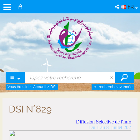
FR
Vous êtes ici :
Accueil
/
DSI
recherche avancée
DSI N°829