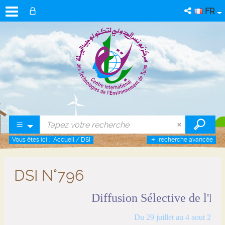
FR
Vous êtes ici :
Accueil
/
DSI
recherche avancée
DSI N°796