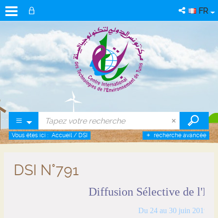
FR
Vous êtes ici :
Accueil
/
DSI
recherche avancée
DSI N°791