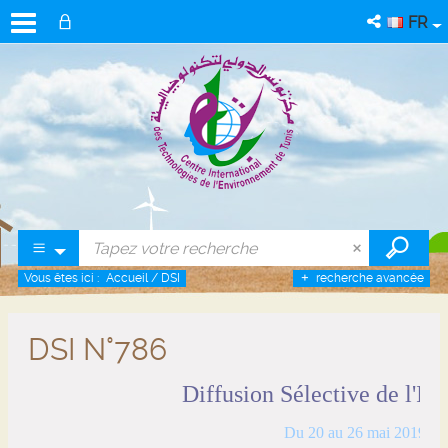
FR
Vous êtes ici :
Accueil
/
DSI
recherche avancée
DSI N°786