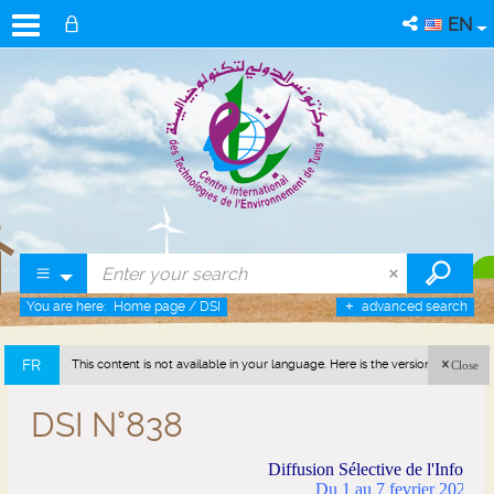
EN
You are here:
Home page
/
DSI
advanced search
FR
This content is not available in your language. Here is the version in french
Close
(France).
DSI N°838