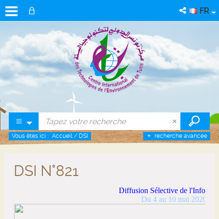
FR
Vous êtes ici :
Accueil
/
DSI
recherche avancée
DSI N°821