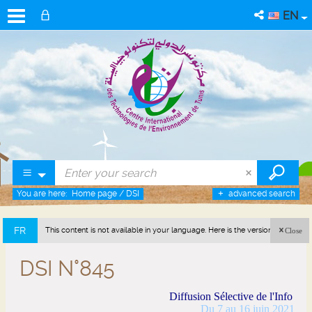
EN
You are here:
Home page
/
DSI
advanced search
FR
This content is not available in your language. Here is the version in french
Close
(France).
DSI N°845