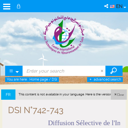
EN
You are here:
Home page
/
DSI
advanced search
FR
This content is not available in your language. Here is the version in french
Close
(France).
DSI N°742-743