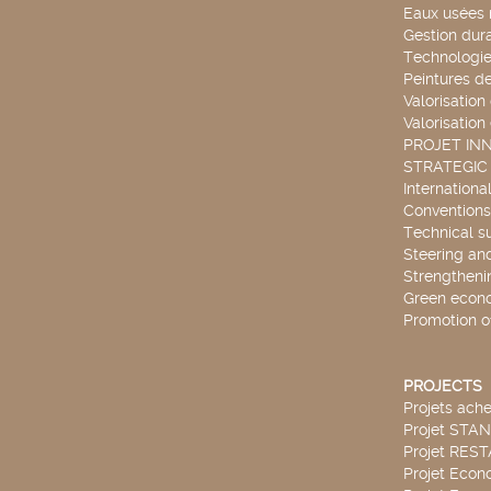
Eaux usées 
Gestion dur
Technologie
Peintures d
Valorisation
Valorisation
PROJET IN
STRATEGIC
Internationa
Conventions
Technical s
Steering an
Strengthenin
Green econ
Promotion o
PROJECTS
Projets ach
Projet STA
Projet RES
Projet Econ