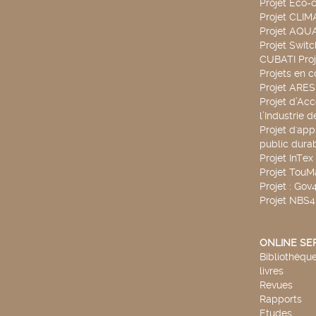
Projet Eco-c
Projet CLIM
Projet AQ
Projet Swit
CUBATI Proj
Projets en c
Projet ARE
Projet d’Ac
l’Industrie 
Projet d'app
public durab
Projet InTex
Projet TouM
Projet : Go
Projet NBS
ONLINE SE
Bibliothèque
livres
Revues
Rapports
Etudes