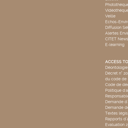
Photothèqu
Vidéothèqu
Veille
Echos-Envi
Diffusion Sé
Alertes Env
CITET New
E-learning
ACCESS TO
Déontologie 
Décret n° 2
du code de 
Code de déo
Politique d'
Responsable
Demande d'
Demande de
Textes légis
Rapports d’a
Evaluation 