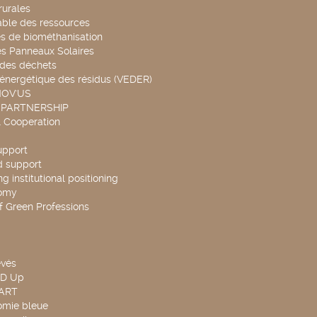
rurales
able des ressources
s de biométhanisation
es Panneaux Solaires
 des déchets
 énergétique des résidus (VEDER)
NOV'US
 PARTNERSHIP
l Cooperation
upport
d support
g institutional positioning
omy
f Green Professions
evés
ND Up
TART
omie bleue