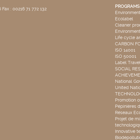
PROGRAMS
 Fax : 00216 71 772 132
Environmenta
Ecolabel
Cleaner pro
Environmenta
Life cycle a
CARBON F
ISO 14001
ISO 50001
Label Travel
SOCIAL RES
ACHIEVEM
National G
United Nati
TECHNOLOG
Promotion o
Pépinières d
Réseaux Ec
Projet de mi
technologiq
Innovative t
Biodépollut