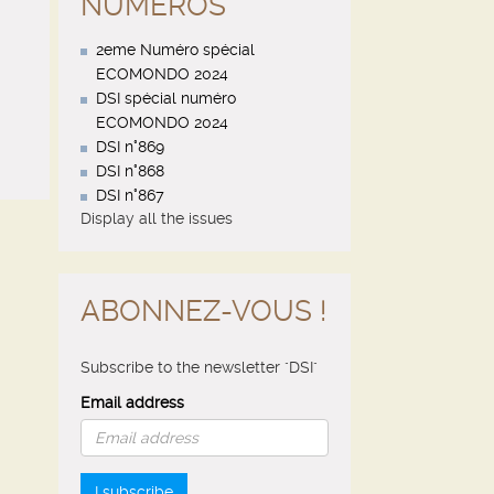
NUMÉROS
2eme Numéro spécial
ECOMONDO 2024
DSI spécial numéro
ECOMONDO 2024
DSI n°869
DSI n°868
DSI n°867
Display all the issues
ABONNEZ-VOUS !
Subscribe to the newsletter "DSI"
Email address
I subscribe