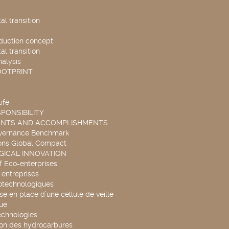
l transition
duction concept
l transition
nalysis
OOTPRINT
ife
PONSIBILITY
ENTS AND ACCOMPLISHMENTS
overnance Benchmark
ons Global Compact
ICAL INNOVATION
f Eco-enterprises
'entreprises
otechnologiques
se en place d’une cellule de veille
ue
echnologies
ion des hydrocarbures