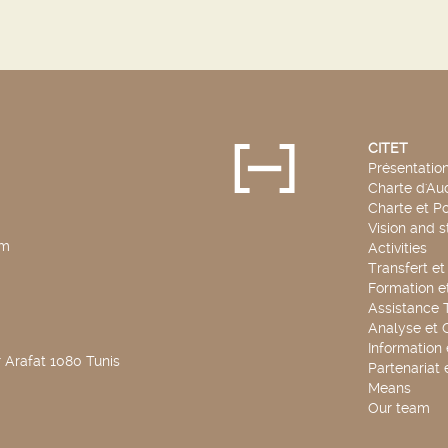
CITET
Présentatio
Charte d'Aud
Charte et Po
Vision and s
pm
Activities
Transfert e
Formation e
Assistance 
Analyse et 
Information
 Arafat 1080 Tunis
Partenariat 
Means
Our team