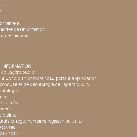
e
e
ronnement
lective de l'Information
ironnementales
s
 INFORMATION
de l’agent public
014-4030 du 3 octobre 2014, portant approbation
conduite et de déontologie de l’agent public
ntologie
accès
 d'accès
accès
 plainte
latifs et réglementaires régissant le CITET
ctivités
2016-2018