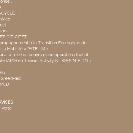
onseil
A
UACYCLE
chMed
ect
ours
SET-GIZ-CITET
compagnement à la Transition Ecologique de
de la Mobilité « PATE -IM »
ui à la mise en oeuvre d'une opération d'achat
le (APD) en Tunisie :Activity N°: WES N-E-TN-1
aLi
v4GreenMed
4MED
RVICES
 verte