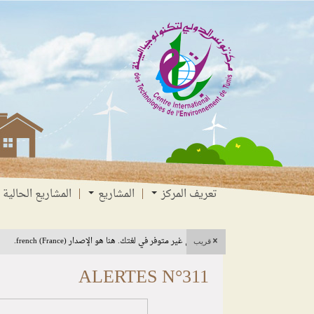
انتقل
انتقال
الانتقال
إلى
إلى
إلى
البحث
القائمة
المحتوى
تعريف المركز
المشاريع
المشاريع الحالية
هذا المحتوى غير متوفر في لغتك. هنا هو الإصدار french (France).
قريب
ALERTES N°311