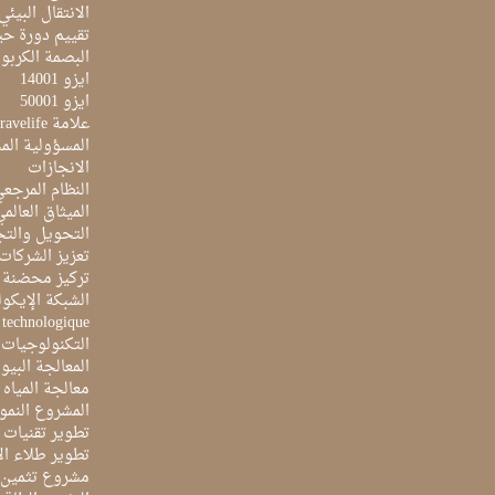
الانتقال البيئي
تقييم دورة حيا
البصمة الكربون
ايزو 14001
ايزو 50001
علامة Travelife
المسؤولية الم
الانجازات
النظام المرجع
الميثاق العالم
التحويل والتج
تعزيز الشركات 
تركيز محضنة 
الشبكة الإيكو
e technologique
التكنولوجيات 
المعالجة البيو
معالجة المياه ا
المشروع النمو
تطوير تقنيات ا
تطوير طلاء ال
مشروع تثمين ا