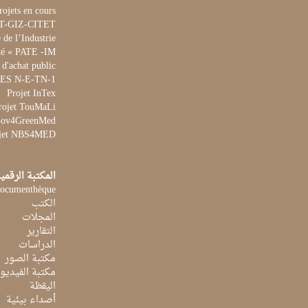
rojets en cours
ET-GIZ-CITET
de l’Industrie
té « PATE -IM »
 d'achat public
 WES N-E-TN-1
Projet InTex
rojet TouMaLi
 Gov4GreenMed
jet NBS4MED
المكتبة الرقمي
ocumenthèque
الكتب
المجلات
التقارير
الدراسات
مكتبة الصور
مكتبة الفيديو
اليقظة
أصداء بيئية