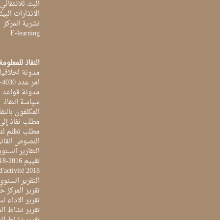
البث للانتقائي
الانذارات البيئ
نشرية المركز
E-learning
النفاذ للمعلومة
مدونة اخلاقيا
امر عدد 4030-2014 بتاريخ 03 اكتوبر 2014
مدونة قواعد ا
سياسة النفاذ
المكلفون بالنفا
مطلب نفاذ إلى
مطلب تظلم لد
النصوص القانو
التقارير السنو
تقييم 2016-2018
d'activité 2018
التقرير السنوي 017
تقرير المركز حول 
تقرير الاداء لسنة 2022 لمركز تونس الدولي لتكنو
تقرير نشاط المرك