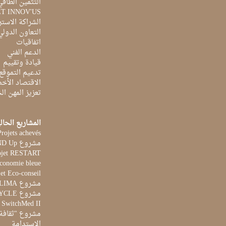
التثمين الطاقي
ET INNOV'US
الشراكة الاست
التعاون الدولي
اتفاقيات
الدعم الفني
قيادة وتقييم
تدعيم التموقع
الاقتصاد الأخ
تعزيز المهن ا
المشاريع الحال
Projets achevés
مشروع STAND Up
ojet RESTART
Economie bleue
et Eco-conseil
مشروع CLIMA
مشروع AQUACYCLE
t SwitchMed II
مشروع "ثقافة 
الاستدامة