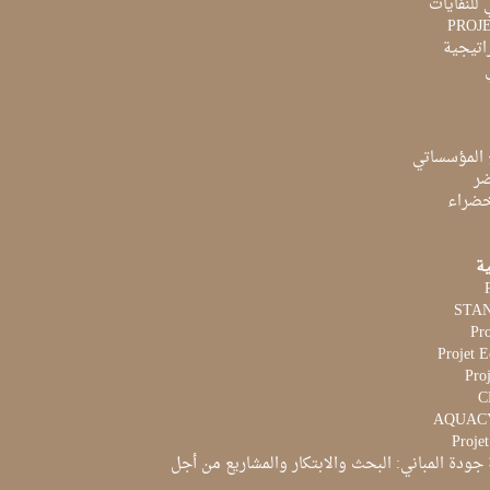
 للنفايات
PROJ
راتيجية
 المؤسساتي
ضر
لخضراء
ية
Pr
Projet 
Proj
Proje
جودة المباني: البحث والابتكار والمشاريع من أجل