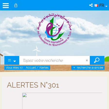
FR
Vous êtes ici :
Accueil
/
Alertes
recherche avancée
ALERTES N°301