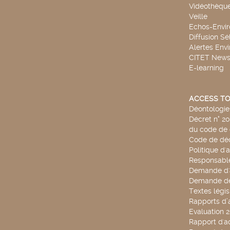
Vidéothèqu
Veille
Echos-Envi
Diffusion Sé
Alertes Env
CITET New
E-learning
ACCESS TO
Déontologie 
Décret n° 2
du code de 
Code de déo
Politique d'
Responsable
Demande d'
Demande de
Textes légis
Rapports d’a
Evaluation 
Rapport d'ac