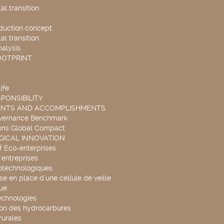
l transition
duction concept
l transition
nalysis
OOTPRINT
ife
PONSIBILITY
ENTS AND ACCOMPLISHMENTS
overnance Benchmark
ons Global Compact
ICAL INNOVATION
f Eco-enterprises
'entreprises
otechnologiques
se en place d’une cellule de veille
ue
echnologies
ion des hydrocarbures
rurales