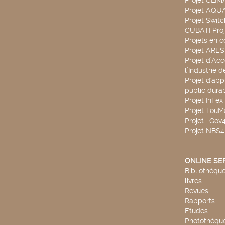
Projet CLIM
Projet AQ
Projet Swit
CUBATI Proj
Projets en c
Projet ARE
Projet d’Ac
l’Industrie 
Projet d'app
public durab
Projet InTex
Projet TouM
Projet : Go
Projet NBS
ONLINE SE
Bibliothèque
livres
Revues
Rapports
Etudes
Photothèqu