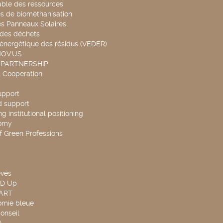
able des ressources
s de biométhanisation
es Panneaux Solaires
 des déchets
 énergétique des résidus (VEDER)
NOV'US
 PARTNERSHIP
l Cooperation
upport
d support
g institutional positioning
omy
f Green Professions
evés
ND Up
TART
omie bleue
onseil