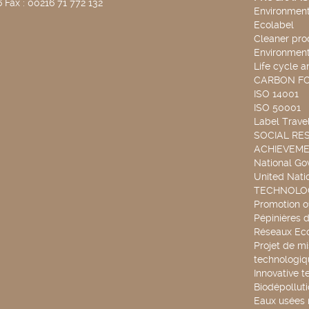
 Fax : 00216 71 772 132
Environmenta
Ecolabel
Cleaner pro
Environmenta
Life cycle a
CARBON F
ISO 14001
ISO 50001
Label Travel
SOCIAL RES
ACHIEVEM
National G
United Nati
TECHNOLOG
Promotion o
Pépinières d
Réseaux Ec
Projet de mi
technologiq
Innovative t
Biodépollut
Eaux usées 