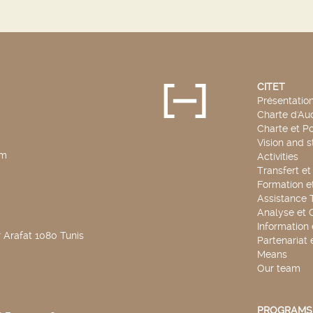
CITET
Présentatio
Charte d'Aud
Charte et Po
Vision and s
pm
Activities
Transfert e
Formation e
Assistance 
Analyse et 
Information
 Arafat 1080 Tunis
Partenariat 
Means
Our team
PROGRAMS