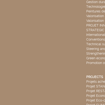
Gestion dur
Technologie
Peintures d
Valorisation
Valorisation
PROJET IN
STRATEGIC
Internationa
Conventions
Technical s
Steering an
Strengthenin
Green econ
Promotion o
PROJECTS
Projets ach
Projet STA
Projet RES
Projet Econ
Projet Eco-c