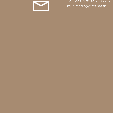
Tél : 00216 71 206 486 / 646
multimedia@citet.nat.tn