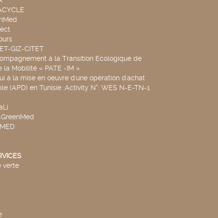
A
UACYCLE
chMed
ect
ours
SET-GIZ-CITET
compagnement à la Transition Ecologique de
de la Mobilité « PATE -IM »
ui à la mise en oeuvre d'une opération d'achat
le (APD) en Tunisie :Activity N°: WES N-E-TN-1
aLi
v4GreenMed
4MED
RVICES
 verte
e