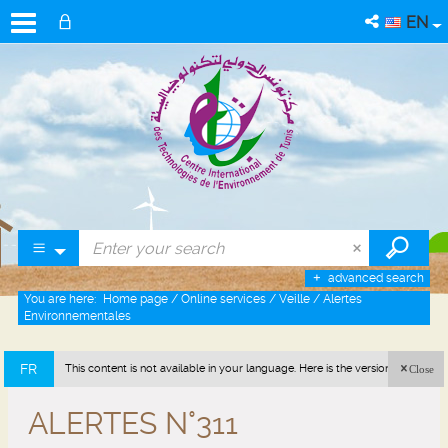
EN
advanced search
You are here:
Home page
/
Online services
/
Veille
/
Alertes
Environnementales
FR
This content is not available in your language. Here is the version in french
Close
(France).
ALERTES N°311