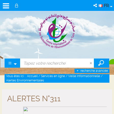
FR
recherche avancée
Vous êtes ici :
Accueil
/
Services en ligne
/
Veille Informationnelle
/
Alertes Environnementales
ALERTES N°311