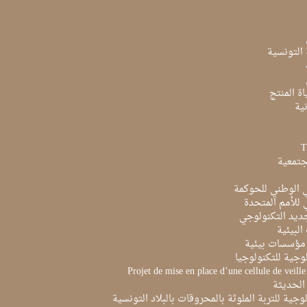
ة التونسية
ة المنتج
ية
جتمعية
ي الوطني للحوكمة
ي للأمم المتحدة
ديد التكنولوجي
البيئية
مؤسسات بيئية
لوجية للتكنولوجيا
Projet de mise en place d’une cellule de veill
الحديثة
لوجية للتربة الملوثة بالمحروقات بالبلاد التونسية