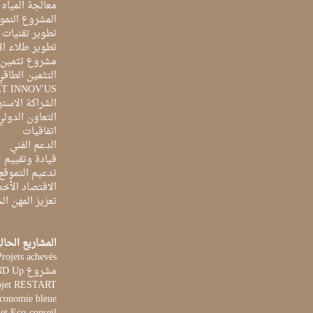
معالجة المياه ا
المشروع النمو
تطوير تقنيات ا
تطوير طلاء ال
مشروع تثمين ا
التثمين الطاقي
ET INNOV'US
الشراكة الاست
التعاون الدولي
اتفاقيات
الدعم الفني
قيادة وتقييم
تدعيم التموقع
الاقتصاد الأخ
تعزيز المهن ا
المشاريع الحال
Projets achevés
مشروع STAND Up
ojet RESTART
Economie bleue