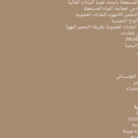
لمستعملة باعتماد تقنية النباتات المائية
ذجي لمعالجة المياه المستعملة
لتخمير اللامهوء للنفايات العضوية
ألواح الشمسية
لنفايات العضوية بطريقة التخمير المهوأ
 للنفايات
PROJ
راتيجية
 المؤسساتي
ضر
لخضراء
ية
Pr
Projet 