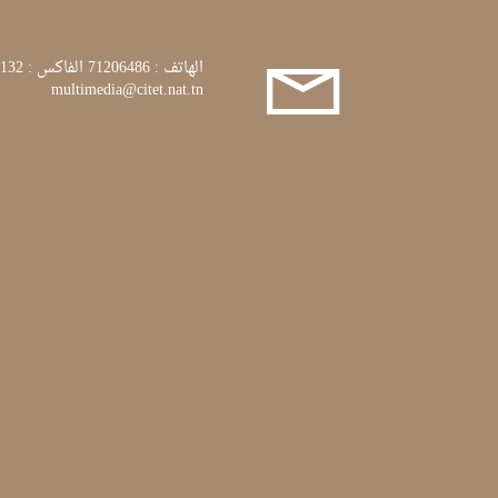
الهاتف : 71206486 الفاكس : 71772132
multimedia@citet.nat.tn