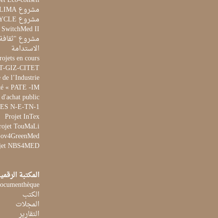
et Eco-conseil
مشروع CLIMA
مشروع AQUACYCLE
t SwitchMed II
مشروع "ثقافة 
الاستدامة
rojets en cours
ET-GIZ-CITET
de l’Industrie
té « PATE -IM »
 d'achat public
 WES N-E-TN-1
Projet InTex
rojet TouMaLi
 Gov4GreenMed
jet NBS4MED
المكتبة الرقمي
ocumenthèque
الكتب
المجلات
التقارير