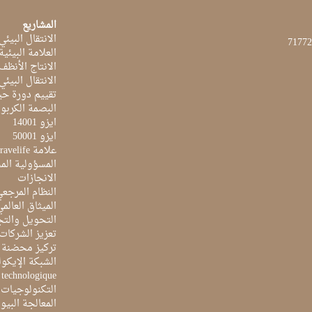
المشاريع
الانتقال البيئي
العلامة البيئي
الانتاج الأنظف
الانتقال البيئي
تقييم دورة حيا
البصمة الكربون
ايزو 14001
ايزو 50001
علامة Travelife
المسؤولية الم
الانجازات
النظام المرجع
الميثاق العالم
التحويل والتج
تعزيز الشركات 
تركيز محضنة 
الشبكة الإيكو
e technologique
التكنولوجيات 
المعالجة البيو