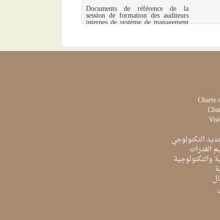
Documents de référence de la
session de formation des auditeurs
internes de système de management
environnemental ISO 14001, tenues
au Centre International des
Technologies de l'Environnement de
Tunis (CITET), respectivement du
25...
Charte 
Char
Visi
ديد التكنولوجي
م القدرات
ية والتكنولوجية
ة
ال