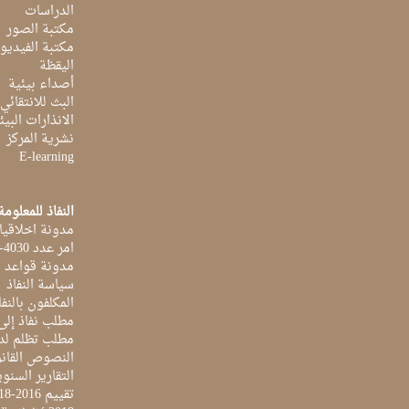
الدراسات
مكتبة الصور
مكتبة الفيديو
اليقظة
أصداء بيئية
البث للانتقائي
الانذارات البيئ
نشرية المركز
E-learning
النفاذ للمعلومة
مدونة اخلاقيا
امر عدد 4030-2014 بتاريخ 03 اكتوبر 2014
مدونة قواعد ا
سياسة النفاذ
المكلفون بالنفا
مطلب نفاذ إلى
مطلب تظلم لد
النصوص القانو
التقارير السنو
تقييم 2016-2018