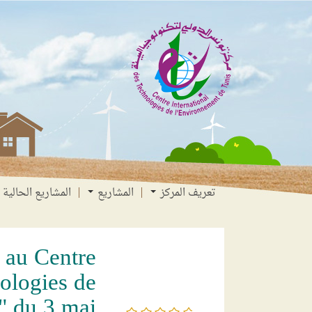
انتقل
انتقال
الانتقال
إلى
إلى
إلى
البحث
القائمة
المحتوى
تعريف المركز
المشاريع
المشاريع الحالية
é au Centre
nologies de
" du 3 mai
/5