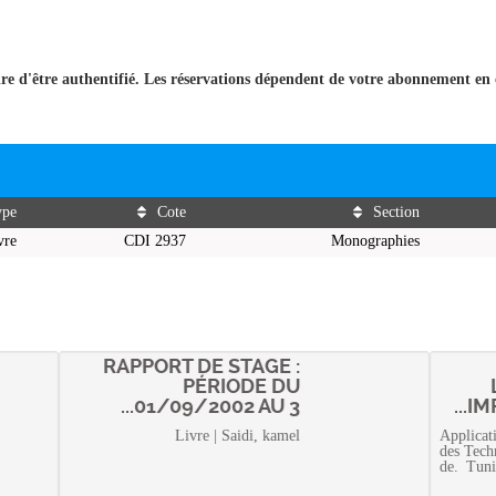
ire d'être authentifié. Les réservations dépendent de votre abonnement en 
ype
Cote
Section
vre
CDI 2937
Monographies
RAPPORT DE STAGE :
PÉRIODE DU
01/09/2002 AU 3...
IMP
Livre | Saidi, kamel
Applicat
des Tech
de. Tuni