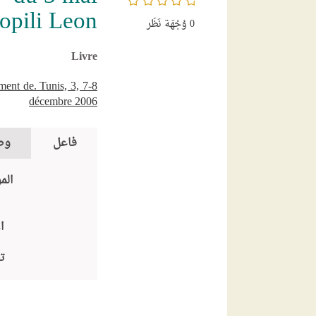
opili Leon
0
وُجْهَة نَظَر
Livre
ment de. Tunis, 3, 7-8
décembre 2006
فاعل
وص
الم
ا
ت