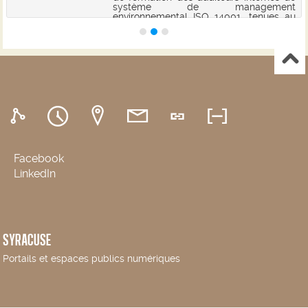
système de management
environnemental ISO 14001, tenues au
Centre International des Technologies
de l'Environnement de Tunis (CITET),
respectivement du 25...
Facebook
LinkedIn
SYRACUSE
Portails et espaces publics numériques