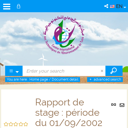
EN
You are here:
Home page
/
Document detail
advanced search
Rapport de
Per
link
stage : période
Se
(Ne
by
du 01/09/2002
win
/5
em