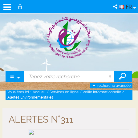
FR
recherche avancée
Vous êtes ici :
Accueil
/
Services en ligne
/
Veille Informationnelle
/
Alertes Environnementales
ALERTES N°311