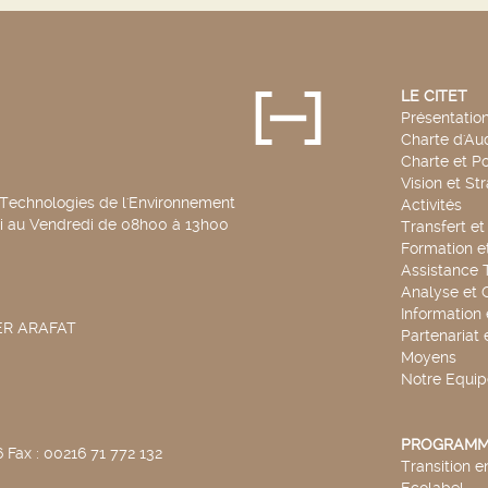
LE CITET
Présentatio
Charte d'Aud
Charte et Po
Vision et St
 Technologies de l'Environnement
Activités
di au Vendredi de 08h00 à 13h00
Transfert e
Formation e
Assistance 
Analyse et 
Information
SER ARAFAT
Partenariat 
Moyens
Notre Equip
PROGRAMM
 Fax : 00216 71 772 132
Transition 