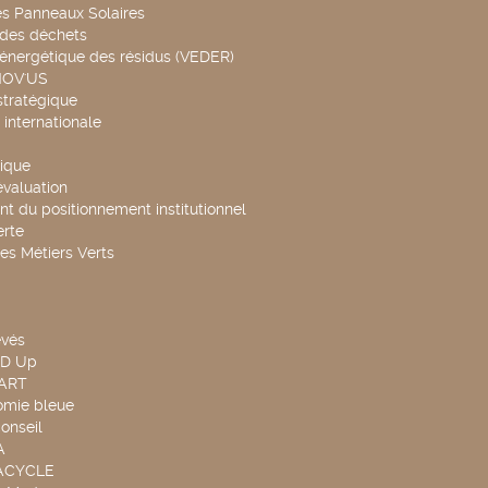
es Panneaux Solaires
 des déchets
 énergétique des résidus (VEDER)
NOV'US
stratégique
internationale
ique
évaluation
t du positionnement institutionnel
rte
es Métiers Verts
evés
ND Up
TART
omie bleue
onseil
A
UACYCLE