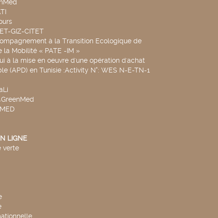
chMed
TI
ours
SET-GIZ-CITET
compagnement à la Transition Ecologique de
de la Mobilité « PATE -IM »
ui à la mise en oeuvre d'une opération d'achat
le (APD) en Tunisie :Activity N°: WES N-E-TN-1
aLi
v4GreenMed
4MED
N LIGNE
 verte
e
e
mationnelle