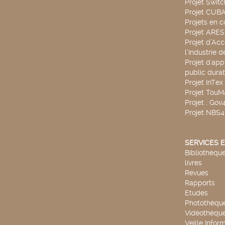
Projet Swit
Projet CUBA
Projets en c
Projet ARE
Projet d’Ac
l’Industrie 
Projet d'app
public durab
Projet InTex
Projet TouM
Projet : Go
Projet NBS
SERVICES E
Bibliothèque
livres
Revues
Rapports
Etudes
Photothèqu
Vidéothèqu
Veille Infor