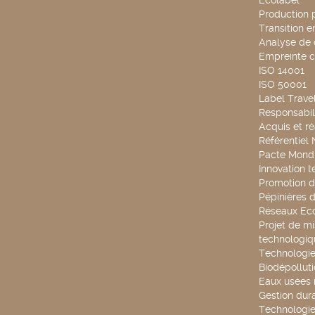
Ecolabel
Production 
Transition 
Analyse de 
Empreinte 
ISO 14001
ISO 50001
Label Travel
Responsabili
Acquis et ré
Référentiel
Pacte Mondi
Innovation 
Promotion d
Pépinières d
Réseaux Ec
Projet de mi
technologiq
Technologie
Biodépollut
Eaux usées 
Gestion dur
Technologie