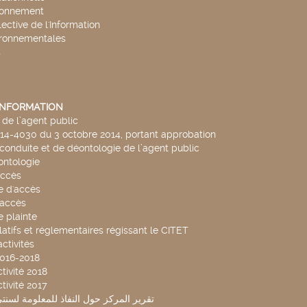
ronnement
lective de l'Information
ironnementales
s
'INFORMATION
de l’agent public
014-4030 du 3 octobre 2014, portant approbation
conduite et de déontologie de l’agent public
ntologie
accès
 d'accès
accès
 plainte
latifs et réglementaires régissant le CITET
ctivités
2016-2018
tivité 2018
tivité 2017
تقرير المركز حول النفاذ للمعلومة لسنتي 2019-20