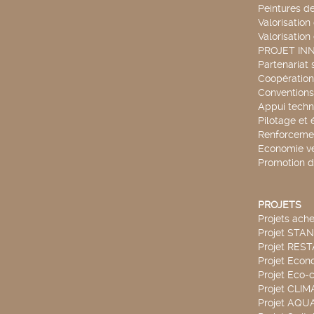
Peintures d
Valorisation
Valorisation
PROJET IN
Partenariat 
Coopération 
Conventions
Appui techn
Pilotage et 
Renforcemen
Economie ve
Promotion d
PROJETS
Projets ach
Projet STA
Projet RES
Projet Econ
Projet Eco-c
Projet CLIM
Projet AQ