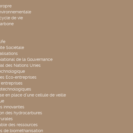
propre
environnementale
cycle de vie
carbone
ife
té Sociétale
alisations
 National de la Gouvernance
al des Nations Unies
technologique
es Eco-entreprises
'entreprises
otechnologiques
se en place d’une cellule de veille
ue
s innovantes
ion des hydrocarbures
rurales
able des ressources
s de biométhanisation