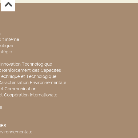
n
it interne
litique
ratégie
t Innovation Technologique
t Renforcement des Capacités
Technique et Technologique
Caractérisation Environnementale
 et Communication
et Coopération Internationale
e
ES
environnementale