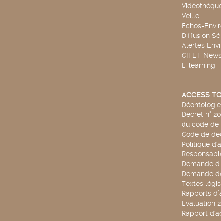
Vidéothèqu
Veille
Echos-Envi
Diffusion Sé
Alertes Env
CITET New
E-learning
ACCESS TO
Déontologie 
Décret n° 2
du code de 
Code de déo
Politique d'
Responsable
Demande d'
Demande de
Textes légis
Rapports d’a
Evaluation 
Rapport d'ac