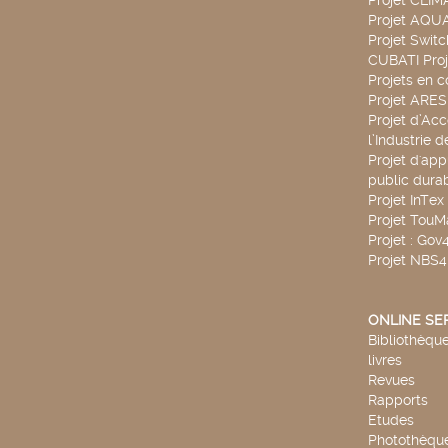
Projet CLIM
Projet AQ
Projet Swit
CUBATI Proj
Projets en c
Projet ARE
Projet d’Ac
l’Industrie 
Projet d'app
public durab
Projet InTex
Projet TouM
Projet : Go
Projet NBS
ONLINE SE
Bibliothèque
livres
Revues
Rapports
Etudes
Photothèqu