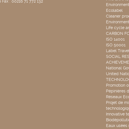
 Fax : 00216 71 772 132
Environmenta
Ecolabel
Cleaner pro
Environmenta
Life cycle a
CARBON F
ISO 14001
ISO 50001
Label Travel
SOCIAL RES
ACHIEVEM
National G
United Nati
TECHNOLOG
Promotion o
Pépinières d
Réseaux Ec
Projet de mi
technologiq
Innovative t
Biodépollut
Eaux usées 