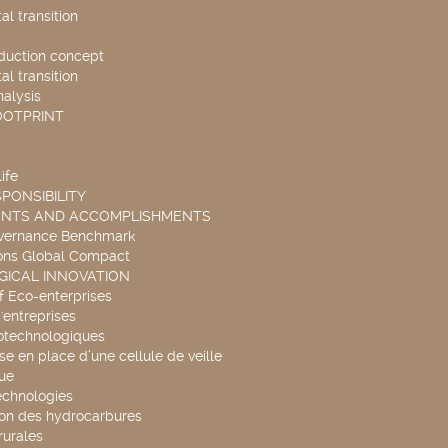
l transition
duction concept
l transition
nalysis
OOTPRINT
ife
PONSIBILITY
ENTS AND ACCOMPLISHMENTS
overnance Benchmark
ons Global Compact
ICAL INNOVATION
f Eco-enterprises
'entreprises
otechnologiques
se en place d’une cellule de veille
ue
echnologies
ion des hydrocarbures
rurales