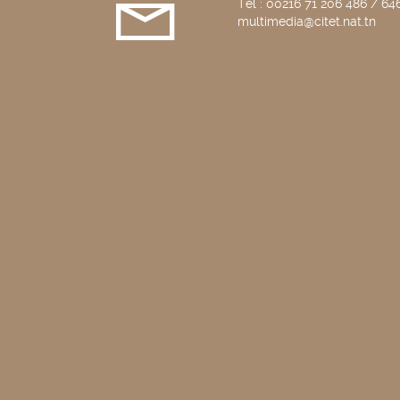
Tél : 00216 71 206 486 / 646
multimedia@citet.nat.tn