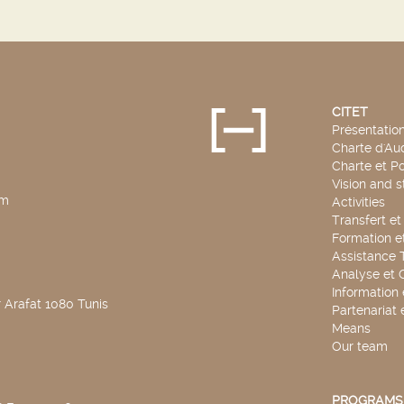
CITET
Présentatio
Charte d'Aud
Charte et Po
Vision and s
pm
Activities
Transfert e
Formation e
Assistance 
Analyse et 
Information
 Arafat 1080 Tunis
Partenariat 
Means
Our team
PROGRAMS