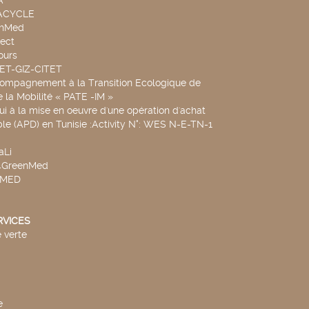
A
UACYCLE
chMed
ect
ours
SET-GIZ-CITET
compagnement à la Transition Ecologique de
de la Mobilité « PATE -IM »
ui à la mise en oeuvre d'une opération d'achat
le (APD) en Tunisie :Activity N°: WES N-E-TN-1
aLi
v4GreenMed
4MED
RVICES
 verte
e