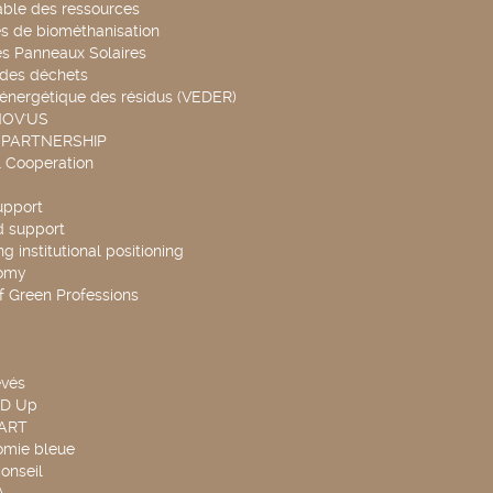
able des ressources
s de biométhanisation
es Panneaux Solaires
 des déchets
 énergétique des résidus (VEDER)
NOV'US
 PARTNERSHIP
l Cooperation
upport
d support
g institutional positioning
omy
f Green Professions
evés
ND Up
TART
omie bleue
onseil