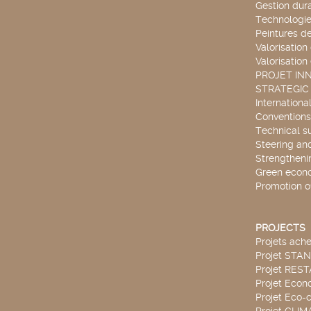
Gestion dur
Technologie
Peintures d
Valorisation
Valorisation
PROJET IN
STRATEGIC
Internationa
Conventions
Technical s
Steering an
Strengthenin
Green econ
Promotion o
PROJECTS
Projets ach
Projet STA
Projet RES
Projet Econ
Projet Eco-c