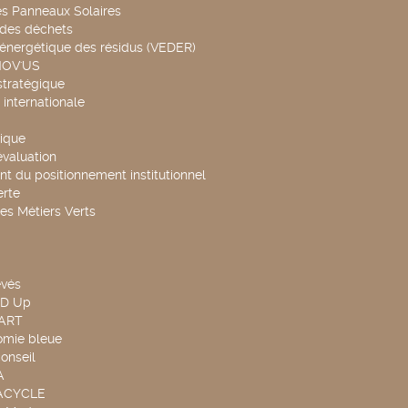
es Panneaux Solaires
 des déchets
 énergétique des résidus (VEDER)
NOV'US
stratégique
internationale
ique
évaluation
t du positionnement institutionnel
rte
es Métiers Verts
evés
ND Up
TART
omie bleue
onseil
A
UACYCLE