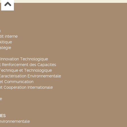
n
it interne
litique
ratégie
t Innovation Technologique
t Renforcement des Capacités
Technique et Technologique
Caractérisation Environnementale
 et Communication
et Coopération Internationale
e
ES
environnementale