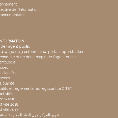
ronnement
lective de l'Information
ironnementales
s
'INFORMATION
de l’agent public
014-4030 du 3 octobre 2014, portant approbation
conduite et de déontologie de l’agent public
ntologie
accès
 d'accès
accès
 plainte
latifs et réglementaires régissant le CITET
ctivités
2016-2018
tivité 2018
tivité 2017
تقرير المركز حول النفاذ للمعلومة لسنتي 2019-20