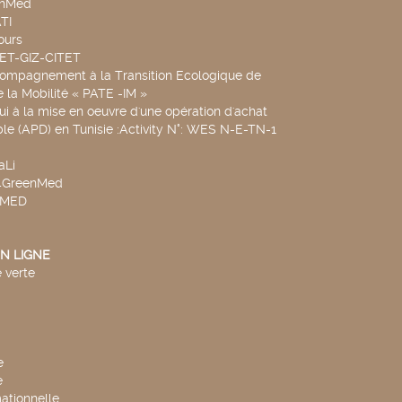
chMed
TI
ours
SET-GIZ-CITET
compagnement à la Transition Ecologique de
de la Mobilité « PATE -IM »
ui à la mise en oeuvre d'une opération d'achat
le (APD) en Tunisie :Activity N°: WES N-E-TN-1
aLi
v4GreenMed
4MED
N LIGNE
 verte
e
e
mationnelle