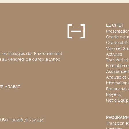
LE CITET
Présentatio
Charte d'Aud
Charte et Po
Vision et St
 Technologies de l'Environnement
Activités
di au Vendredi de 08h00 à 13h00
Transfert e
Formation e
Assistance 
Analyse et 
Information
SER ARAFAT
Partenariat 
Moyens
Notre Equip
PROGRAMM
 Fax : 00216 71 772 132
Transition 