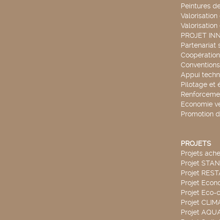
Peintures d
Valorisation
Valorisation
PROJET IN
Partenariat 
Coopération 
Conventions
Appui techn
Pilotage et 
Renforcemen
Economie ve
Promotion d
PROJETS
Projets ach
Projet STA
Projet RES
Projet Econ
Projet Eco-c
Projet CLIM
Projet AQ