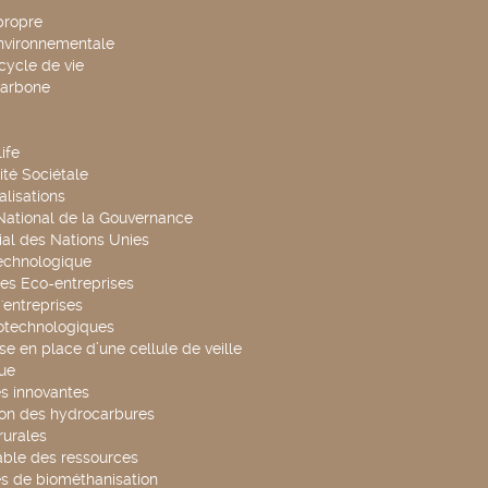
propre
environnementale
cycle de vie
carbone
ife
té Sociétale
alisations
 National de la Gouvernance
al des Nations Unies
technologique
es Eco-entreprises
'entreprises
otechnologiques
se en place d’une cellule de veille
ue
s innovantes
ion des hydrocarbures
rurales
able des ressources
s de biométhanisation