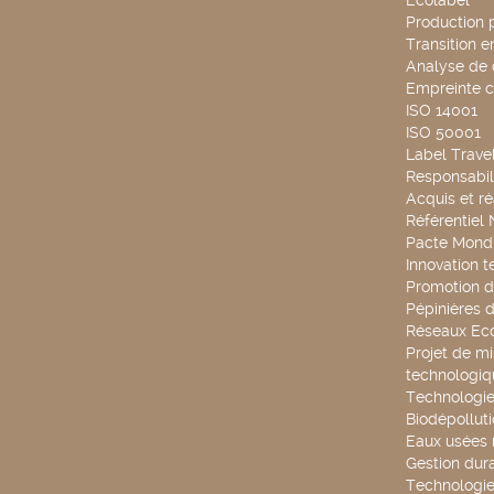
Ecolabel
Production 
Transition 
Analyse de 
Empreinte 
ISO 14001
ISO 50001
Label Travel
Responsabili
Acquis et ré
Référentiel
Pacte Mondi
Innovation 
Promotion d
Pépinières d
Réseaux Ec
Projet de mi
technologiq
Technologie
Biodépollut
Eaux usées 
Gestion dur
Technologie