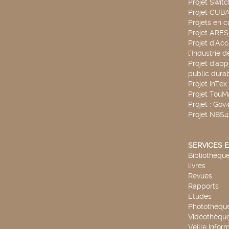
Projet Swit
Projet CUBA
Projets en c
Projet ARE
Projet d’Ac
l’Industrie 
Projet d'app
public durab
Projet InTex
Projet TouM
Projet : Go
Projet NBS
SERVICES E
Bibliothèque
livres
Revues
Rapports
Etudes
Photothèqu
Vidéothèqu
Veille Infor