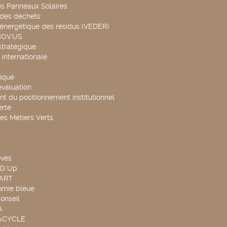
es Panneaux Solaires
 des déchets
 énergétique des résidus (VEDER)
NOV'US
stratégique
internationale
ique
évaluation
t du positionnement institutionnel
rte
es Métiers Verts
evés
ND Up
TART
omie bleue
onseil
A
UACYCLE