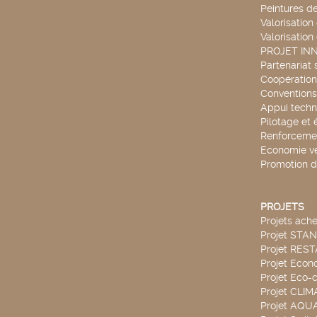
Peintures d
Valorisation
Valorisation
PROJET IN
Partenariat 
Coopération 
Conventions
Appui techn
Pilotage et 
Renforcemen
Economie ve
Promotion d
PROJETS
Projets ach
Projet STA
Projet RES
Projet Econ
Projet Eco-c
Projet CLIM
Projet AQ