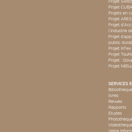
Projet Swit
Projet CUBA
Projets en c
Projet ARE
Projet d’Ac
l’Industrie 
Projet d'app
public durab
Projet InTex
Projet TouM
Projet : Go
Projet NBS
SERVICES E
Bibliothèque
livres
Revues
Rapports
Etudes
Photothèqu
Vidéothèqu
Veille Infor