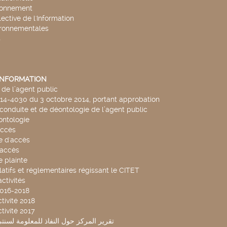
ronnement
lective de l'Information
ironnementales
s
'INFORMATION
de l’agent public
014-4030 du 3 octobre 2014, portant approbation
conduite et de déontologie de l’agent public
ntologie
accès
 d'accès
accès
 plainte
latifs et réglementaires régissant le CITET
ctivités
2016-2018
tivité 2018
tivité 2017
تقرير المركز حول النفاذ للمعلومة لسنتي 2019-20