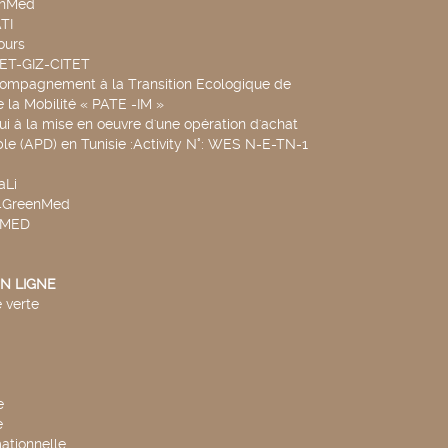
chMed
TI
ours
SET-GIZ-CITET
compagnement à la Transition Ecologique de
de la Mobilité « PATE -IM »
ui à la mise en oeuvre d'une opération d'achat
le (APD) en Tunisie :Activity N°: WES N-E-TN-1
aLi
v4GreenMed
4MED
N LIGNE
 verte
e
e
mationnelle