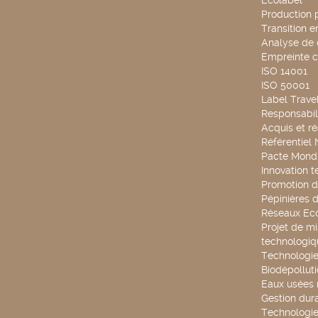
Ecolabel
Production 
Transition 
Analyse de 
Empreinte 
ISO 14001
ISO 50001
Label Travel
Responsabili
Acquis et ré
Référentiel
Pacte Mondi
Innovation 
Promotion d
Pépinières d
Réseaux Ec
Projet de mi
technologiq
Technologie
Biodépollut
Eaux usées 
Gestion dur
Technologie