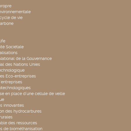
propre
environnementale
cycle de vie
carbone
ife
té Sociétale
alisations
 National de la Gouvernance
al des Nations Unies
technologique
es Eco-entreprises
'entreprises
otechnologiques
se en place d’une cellule de veille
ue
s innovantes
ion des hydrocarbures
rurales
able des ressources
s de biométhanisation