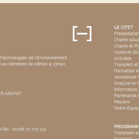
LE CITET
Présentatio
Charte d'Aud
Charte et Po
Vision et St
 Technologies de l'Environnement
Activités
di au Vendredi de 08h00 à 13h00
Transfert e
Formation e
Assistance 
Analyse et 
Information
SER ARAFAT
Partenariat 
Moyens
Notre Equip
PROGRAMM
 Fax : 00216 71 772 132
Transition 