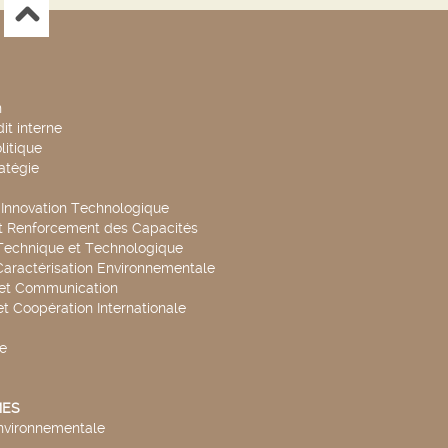
n
it interne
litique
ratégie
t Innovation Technologique
t Renforcement des Capacités
Technique et Technologique
Caractérisation Environnementale
 et Communication
et Coopération Internationale
e
ES
environnementale