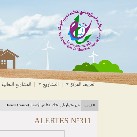
انتقل
انتقال
الانتقال
إلى
إلى
إلى
البحث
القائمة
المحتوى
تعريف المركز
المشاريع
المشاريع الحالية
هذا المحتوى غير متوفر في لغتك. هنا هو الإصدار french (France).
قريب
ALERTES N°311