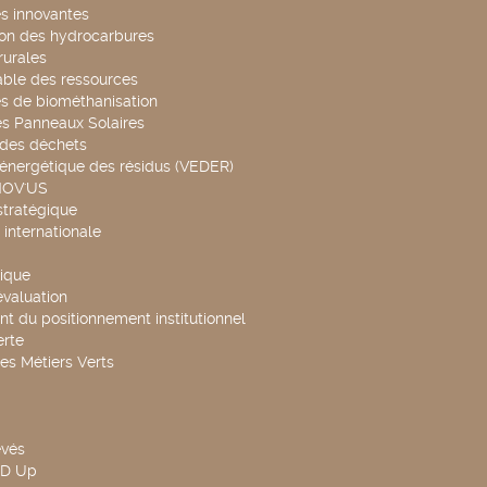
s innovantes
ion des hydrocarbures
rurales
able des ressources
s de biométhanisation
es Panneaux Solaires
 des déchets
 énergétique des résidus (VEDER)
NOV'US
stratégique
internationale
ique
évaluation
t du positionnement institutionnel
rte
es Métiers Verts
evés
ND Up