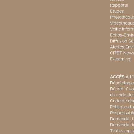
Rapports
Etudes
Photothèqu
Vidéothèqu
Veille Infor
Echos-Envi
Diffusion Sé
Alertes Env
CITET New
E-learning
ACCÈS À L
Déontologie 
Décret n° 2
du code de 
Code de déo
Politique d'
Responsable
Demande d'
Demande de
Textes légis