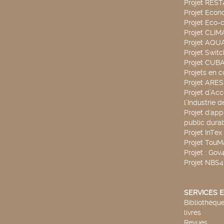
Projet RES
Projet Econ
Projet Eco-c
Projet CLIM
Projet AQ
Projet Swit
Projet CUBA
Projets en c
Projet ARE
Projet d’Ac
l’Industrie 
Projet d'app
public durab
Projet InTex
Projet TouM
Projet : Go
Projet NBS
SERVICES E
Bibliothèque
livres
Revues