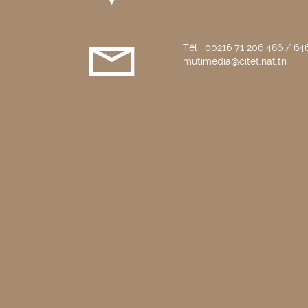
Tél : 00216 71 206 486 / 646
mutimedia@citet.nat.tn