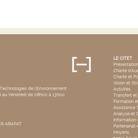
LE CITET
Présentatio
Charte d'Aud
Charte et Po
Vision et St
 Technologies de l'Environnement
Activités
di au Vendredi de 08h00 à 13h00
Transfert e
Formation e
Assistance 
Analyse et 
Information
SER ARAFAT
Partenariat 
Moyens