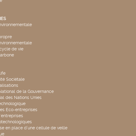
e
ES
environnementale
propre
environnementale
cycle de vie
carbone
ife
té Sociétale
alisations
 National de la Gouvernance
al des Nations Unies
technologique
es Eco-entreprises
'entreprises
otechnologiques
se en place d’une cellule de veille
ue