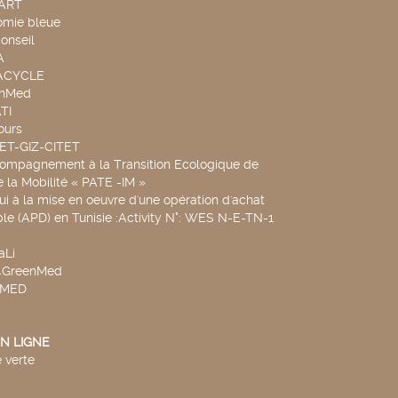
TART
omie bleue
onseil
A
UACYCLE
chMed
TI
ours
SET-GIZ-CITET
compagnement à la Transition Ecologique de
de la Mobilité « PATE -IM »
ui à la mise en oeuvre d'une opération d'achat
le (APD) en Tunisie :Activity N°: WES N-E-TN-1
aLi
v4GreenMed
4MED
N LIGNE
 verte