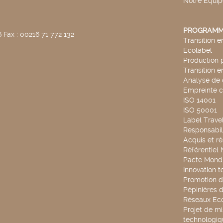
Notre Equip
PROGRAMM
 Fax : 00216 71 772 132
Transition 
Ecolabel
Production 
Transition 
Analyse de 
Empreinte 
ISO 14001
ISO 50001
Label Travel
Responsabili
Acquis et ré
Référentiel
Pacte Mondi
Innovation 
Promotion d
Pépinières d
Réseaux Ec
Projet de mi
technologiq