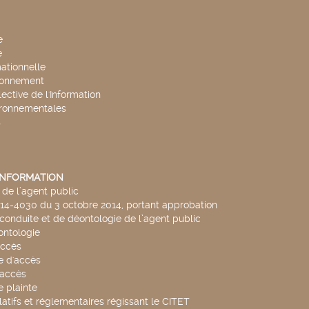
e
e
mationnelle
ronnement
lective de l'Information
ironnementales
s
'INFORMATION
de l’agent public
014-4030 du 3 octobre 2014, portant approbation
conduite et de déontologie de l’agent public
ntologie
accès
 d'accès
accès
 plainte
latifs et réglementaires régissant le CITET