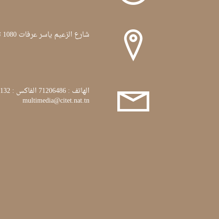
شارع الزعيم ياسر عرفات 1080 تونس
الهاتف : 71206486 الفاكس : 71772132
multimedia@citet.nat.tn