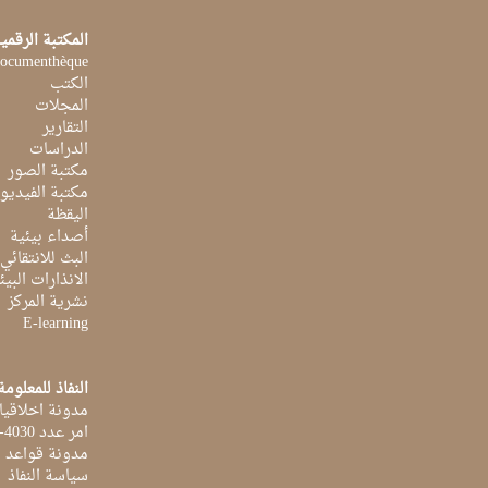
المكتبة الرقمي
ocumenthèque
الكتب
المجلات
التقارير
الدراسات
مكتبة الصور
مكتبة الفيديو
اليقظة
أصداء بيئية
البث للانتقائي
الانذارات البيئ
نشرية المركز
E-learning
النفاذ للمعلومة
مدونة اخلاقيا
امر عدد 4030-2014 بتاريخ 03 اكتوبر 2014
مدونة قواعد ا
سياسة النفاذ