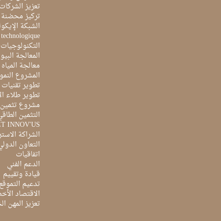
تعزيز الشركات 
تركيز محضنة 
الشبكة الإيكو
e technologique
التكنولوجيات 
المعالجة البيو
معالجة المياه ا
المشروع النمو
تطوير تقنيات ا
تطوير طلاء ال
مشروع تثمين ا
التثمين الطاقي
ET INNOV'US
الشراكة الاست
التعاون الدولي
اتفاقيات
الدعم الفني
قيادة وتقييم
تدعيم التموقع
الاقتصاد الأخ
تعزيز المهن ا