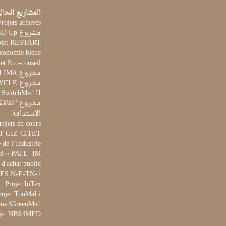
المشاريع الحال
Projets achevés
مشروع STAND Up
ojet RESTART
Economie bleue
et Eco-conseil
مشروع CLIMA
مشروع AQUACYCLE
t SwitchMed II
مشروع "ثقافة 
الاستدامة
rojets en cours
ET-GIZ-CITET
de l’Industrie
té « PATE -IM »
 d'achat public
 WES N-E-TN-1
Projet InTex
rojet TouMaLi
 Gov4GreenMed
jet NBS4MED