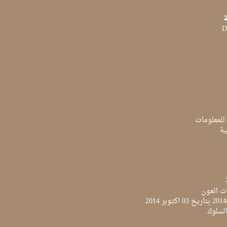
ة
D
 للمعلومات
ية
ت العون
لسلوك