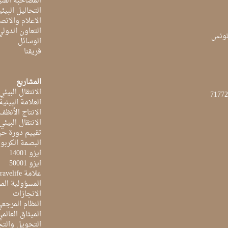
المصاحبة الفن
التحاليل البيئي
الاعلام والاتص
التعاون الدولي
الوسائل
فريقنا
المشاريع
الانتقال البيئي
العلامة البيئي
الانتاج الأنظف
الانتقال البيئي
تقييم دورة حيا
البصمة الكربون
ايزو 14001
ايزو 50001
علامة Travelife
المسؤولية الم
الانجازات
النظام المرجع
الميثاق العالم
التحويل والتج