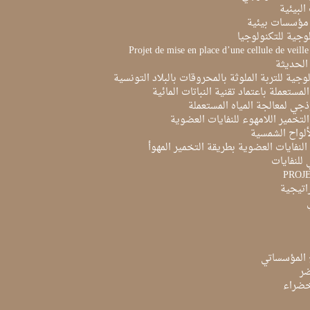
البيئية
مؤسسات بيئية
لوجية للتكنولوجيا
Projet de mise en place d’une cellule de veill
الحديثة
لوجية للتربة الملوثة بالمحروقات بالبلاد التونسية
لمستعملة باعتماد تقنية النباتات المائية
ذجي لمعالجة المياه المستعملة
لتخمير اللامهوء للنفايات العضوية
ألواح الشمسية
لنفايات العضوية بطريقة التخمير المهوأ
 للنفايات
PROJ
راتيجية
 المؤسساتي
ضر
لخضراء