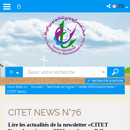
FR
recherche avancée
Vous êtes ici :
Accueil
/
Services en ligne
/
Veille Informationnelle
/
CITET News
CITET NEWS N°76