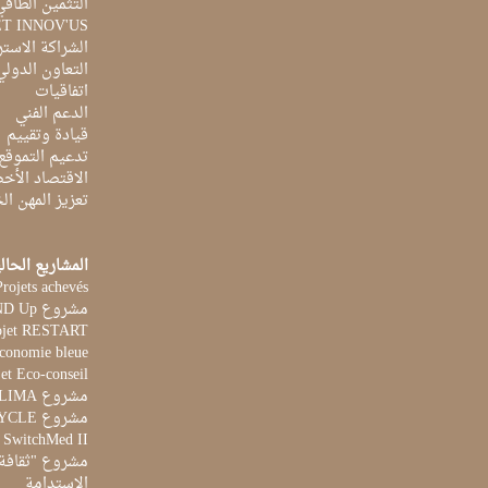
التثمين الطاقي
ET INNOV'US
الشراكة الاست
التعاون الدولي
اتفاقيات
الدعم الفني
قيادة وتقييم
تدعيم التموقع
الاقتصاد الأخ
تعزيز المهن ا
المشاريع الحال
Projets achevés
مشروع STAND Up
ojet RESTART
Economie bleue
et Eco-conseil
مشروع CLIMA
مشروع AQUACYCLE
t SwitchMed II
مشروع "ثقافة 
الاستدامة