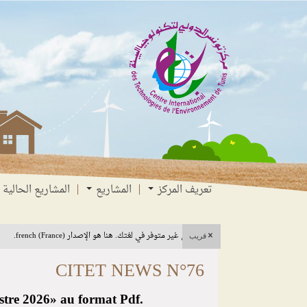
انتقل
انتقال
الانتقال
إلى
إلى
إلى
البحث
القائمة
المحتوى
تعريف المركز
المشاريع
المشاريع الحالية
هذا المحتوى غير متوفر في لغتك. هنا هو الإصدار french (France).
قريب
CITET NEWS N°76