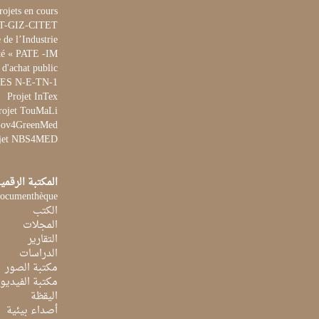
rojets en cours
ET-GIZ-CITET
de l’Industrie
té « PATE -IM »
 d'achat public
 WES N-E-TN-1
Projet InTex
rojet TouMaLi
 Gov4GreenMed
jet NBS4MED
المكتبة الرقمي
ocumenthèque
الكتب
المجلات
التقارير
الدراسات
مكتبة الصور
مكتبة الفيديو
اليقظة
أصداء بيئية