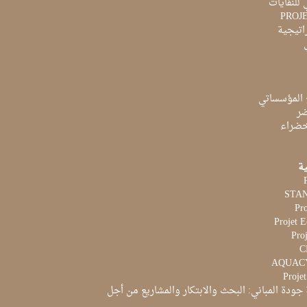
 للنفايات
PROJ
راتيجية
 المؤسساتي
ضر
لخضراء
ية
Pr
Projet 
Proj
Proje
جودة المباني: البحث والابتكار والمشاريع من أجل