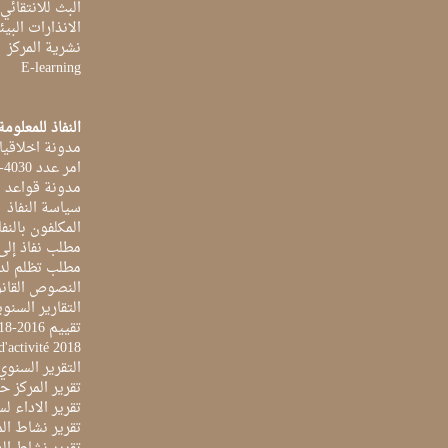
البث للانتقائي
الانذارات البيئ
نشرية المركز
E-learning
النفاذ للمعلومة
مدونة اخلاقيا
امر عدد 4030-2014 بتاريخ 03 اكتوبر 2014
مدونة قواعد ا
سياسة النفاذ
المكلفون بالنفا
مطلب نفاذ إلى
مطلب تظلم لد
النصوص القانو
التقارير السنو
تقييم 2016-2018
d'activité 2018
التقرير السنوي 017
تقرير المركز حول 
تقرير الاداء لسنة 2022 لمركز تونس الدولي لتكنو
تقرير نشاط المرك