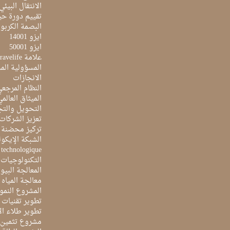
الانتقال البيئي
تقييم دورة حيا
البصمة الكربون
ايزو 14001
ايزو 50001
علامة Travelife
المسؤولية الم
الانجازات
النظام المرجع
الميثاق العالم
التحويل والتج
تعزيز الشركات 
تركيز محضنة 
الشبكة الإيكو
e technologique
التكنولوجيات 
المعالجة البيو
معالجة المياه ا
المشروع النمو
تطوير تقنيات ا
تطوير طلاء ال
مشروع تثمين ا