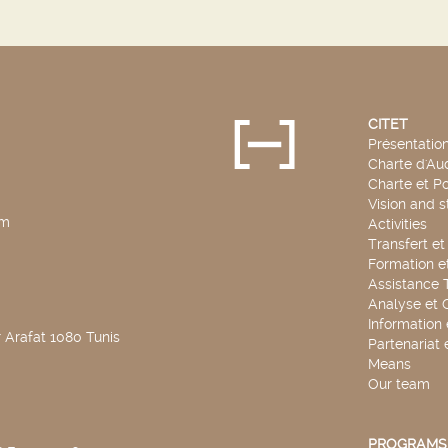
CITET
Présentatio
Charte d'Aud
Charte et Po
Vision and s
pm
Activities
Transfert e
Formation e
Assistance 
Analyse et 
Information
 Arafat 1080 Tunis
Partenariat 
Means
Our team
PROGRAMS