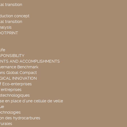
l transition
duction concept
l transition
nalysis
OOTPRINT
ife
PONSIBILITY
ENTS AND ACCOMPLISHMENTS
overnance Benchmark
ons Global Compact
ICAL INNOVATION
f Eco-enterprises
'entreprises
otechnologiques
se en place d’une cellule de veille
ue
echnologies
ion des hydrocarbures
rurales