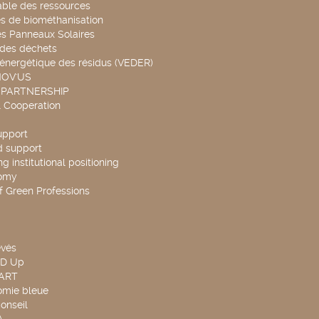
able des ressources
s de biométhanisation
es Panneaux Solaires
 des déchets
 énergétique des résidus (VEDER)
NOV'US
 PARTNERSHIP
l Cooperation
upport
d support
g institutional positioning
omy
f Green Professions
evés
ND Up
TART
omie bleue
onseil