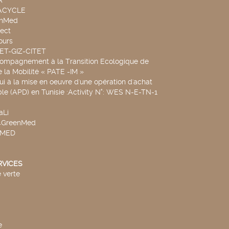
A
UACYCLE
chMed
ect
ours
SET-GIZ-CITET
compagnement à la Transition Ecologique de
de la Mobilité « PATE -IM »
ui à la mise en oeuvre d'une opération d'achat
le (APD) en Tunisie :Activity N°: WES N-E-TN-1
aLi
v4GreenMed
4MED
RVICES
 verte
e