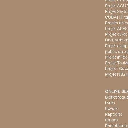
Projet CLIM
Projet AQ
Projet Swit
CUBATI Proj
Projets en c
Projet ARE
Projet d’Ac
l’Industrie 
Projet d'app
public durab
Projet InTex
Projet TouM
Projet : Go
Projet NBS
ONLINE SE
Bibliothèque
livres
Revues
Rapports
Etudes
Photothèqu