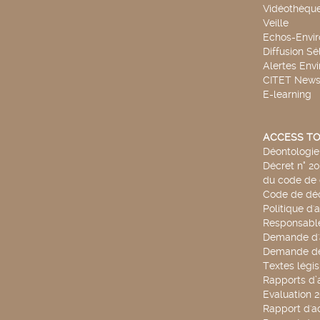
Vidéothèqu
Veille
Echos-Envi
Diffusion Sé
Alertes Env
CITET New
E-learning
ACCESS TO
Déontologie 
Décret n° 2
du code de 
Code de déo
Politique d'
Responsable
Demande d'
Demande de
Textes légis
Rapports d’a
Evaluation 
Rapport d'ac