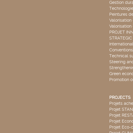
Gestion dur
Technologie
Peintures d
Valorisation
Valorisation
PROJET IN
STRATEGIC
Internationa
Conventions
Technical s
Steering an
Strengthenin
Green econ
Promotion o
PROJECTS
Projets ach
Projet STA
Projet RES
Projet Econ
Projet Eco-c