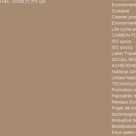
 Fax : 00216 71 772 132
Environmenta
Ecolabel
Cleaner pro
Environmenta
Life cycle a
CARBON F
ISO 14001
ISO 50001
Label Travel
SOCIAL RES
ACHIEVEM
National G
United Nati
TECHNOLOG
Promotion o
Pépinières d
Réseaux Ec
Projet de mi
technologiq
Innovative t
Biodépollut
Eaux usées 