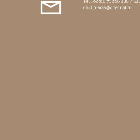
Tél : 00216 71 206 486 / 646
multimedia@citet.nat.tn