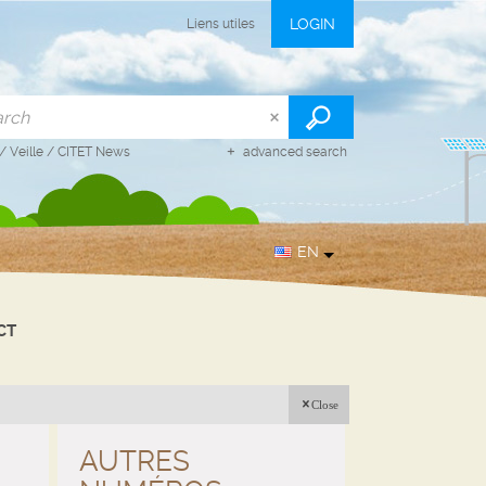
LOGIN
Liens utiles
/
Veille
/
CITET News
advanced search
EN
CT
Close
AUTRES