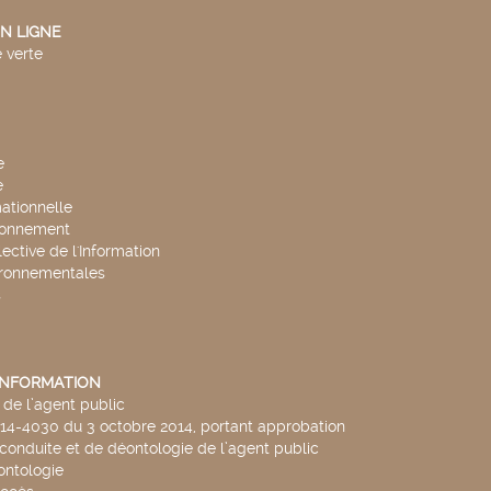
N LIGNE
 verte
e
e
mationnelle
ronnement
lective de l'Information
ironnementales
s
'INFORMATION
de l’agent public
014-4030 du 3 octobre 2014, portant approbation
conduite et de déontologie de l’agent public
ntologie