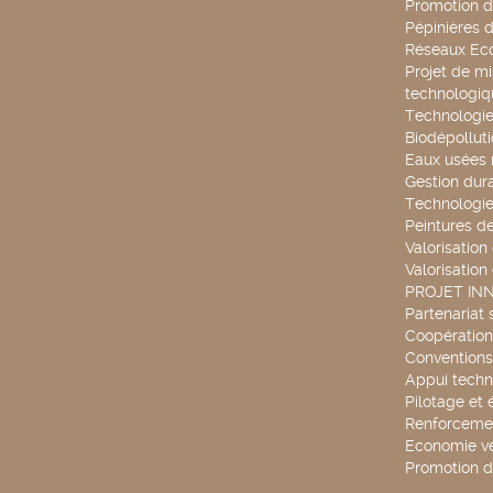
Promotion d
Pépinières d
Réseaux Ec
Projet de mi
technologiq
Technologie
Biodépollut
Eaux usées 
Gestion dur
Technologie
Peintures d
Valorisation
Valorisation
PROJET IN
Partenariat 
Coopération 
Conventions
Appui techn
Pilotage et 
Renforcemen
Economie ve
Promotion d