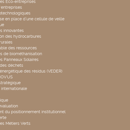
es Eco-entreprises
'entreprises
otechnologiques
se en place d’une cellule de veille
ue
s innovantes
ion des hydrocarbures
rurales
able des ressources
s de biométhanisation
es Panneaux Solaires
 des déchets
 énergétique des résidus (VEDER)
NOV'US
stratégique
internationale
ique
évaluation
t du positionnement institutionnel
rte
es Métiers Verts