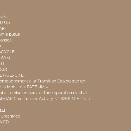
evés
ND Up
TART
omie bleue
onseil
A
UACYCLE
chMed
TI
ours
SET-GIZ-CITET
compagnement à la Transition Ecologique de
de la Mobilité « PATE -IM »
ui à la mise en oeuvre d'une opération d'achat
le (APD) en Tunisie :Activity N°: WES N-E-TN-1
aLi
v4GreenMed
4MED