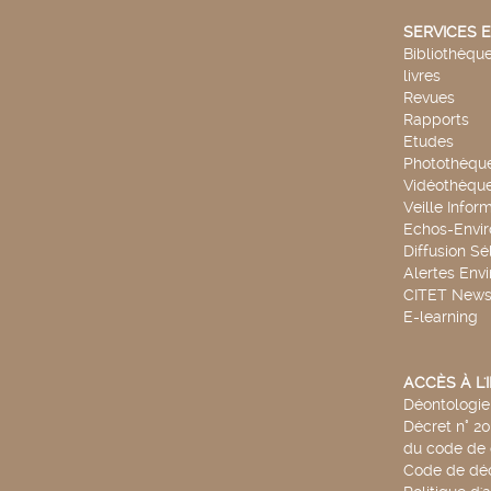
SERVICES E
Bibliothèque
livres
Revues
Rapports
Etudes
Photothèqu
Vidéothèqu
Veille Infor
Echos-Envi
Diffusion Sé
Alertes Env
CITET New
E-learning
ACCÈS À L
Déontologie 
Décret n° 2
du code de 
Code de déo