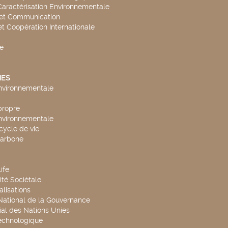
Caractérisation Environnementale
 et Communication
et Coopération Internationale
e
ES
environnementale
propre
environnementale
cycle de vie
carbone
ife
té Sociétale
alisations
 National de la Gouvernance
al des Nations Unies
technologique