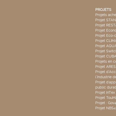
PROJETS
Projets ach
Projet STA
Projet RES
Projet Econ
Projet Eco-c
Projet CLIM
Projet AQ
Projet Swit
Projet CUBA
Projets en c
Projet ARE
Projet d’Ac
l’Industrie 
Projet d'app
public durab
Projet InTex
Projet TouM
Projet : Go
Projet NBS