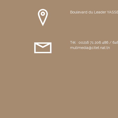
Boulevard du Leader YAS
Tél : 00216 71 206 486 / 646
mutimedia@citet.nat.tn