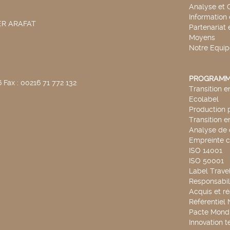
Analyse et 
Information
SER ARAFAT
Partenariat 
Moyens
Notre Equip
PROGRAMM
 Fax : 00216 71 772 132
Transition 
Ecolabel
Production 
Transition 
Analyse de 
Empreinte 
ISO 14001
ISO 50001
Label Travel
Responsabili
Acquis et ré
Référentiel
Pacte Mondi
Innovation 