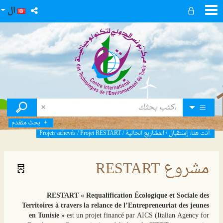
ال
بحث متقدم
أنت هنا:
إستقبال
/
المشاريع الحالية
/
Projet RESTART
/
Projets achevés
مشروع RESTART
RESTART
« Requalification Écologique et Sociale des
Territoires à travers la relance de l’Entrepreneuriat des jeunes
en Tunisie »
est un projet financé par AICS (Italian Agency for