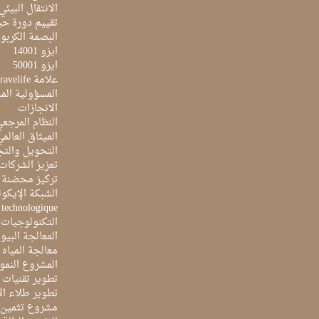
الانتقال البيئي
تقييم دورة حيا
البصمة الكربون
ايزو 14001
ايزو 50001
علامة Travelife
المسؤولية الم
الانجازات
النظام المرجع
الميثاق العالم
التحويل والتج
تعزيز الشركات 
تركيز محضنة 
الشبكة الإيكو
e technologique
التكنولوجيات 
المعالجة البيو
معالجة المياه ا
المشروع النمو
تطوير تقنيات ا
تطوير طلاء ال
مشروع تثمين ا