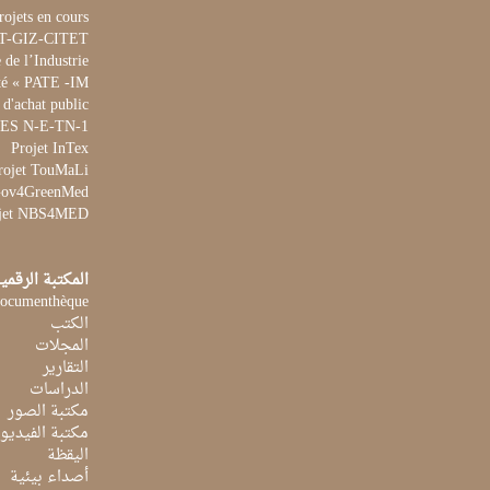
rojets en cours
ET-GIZ-CITET
de l’Industrie
té « PATE -IM »
 d'achat public
 WES N-E-TN-1
Projet InTex
rojet TouMaLi
 Gov4GreenMed
jet NBS4MED
المكتبة الرقمي
ocumenthèque
الكتب
المجلات
التقارير
الدراسات
مكتبة الصور
مكتبة الفيديو
اليقظة
أصداء بيئية