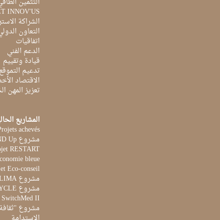
التثمين الطاقي
ET INNOV'US
الشراكة الاست
التعاون الدولي
اتفاقيات
الدعم الفني
قيادة وتقييم
تدعيم التموقع
الاقتصاد الأخ
تعزيز المهن ا
المشاريع الحال
Projets achevés
مشروع STAND Up
ojet RESTART
Economie bleue
et Eco-conseil
مشروع CLIMA
مشروع AQUACYCLE
t SwitchMed II
مشروع "ثقافة 
الاستدامة