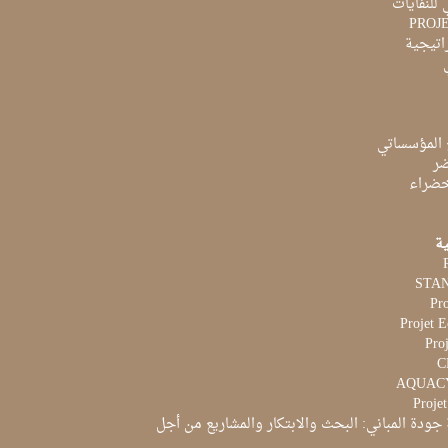
 للنفايات
PROJ
راتيجية
 المؤسساتي
ضر
لخضراء
ية
Pr
Projet 
Proj
Proje
جودة المباني: البحث والابتكار والمشاريع من أجل