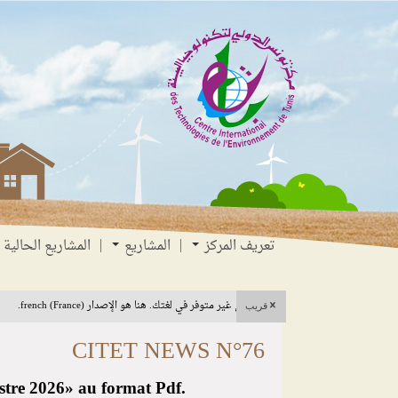
انتقل
انتقال
الانتقال
إلى
إلى
إلى
البحث
القائمة
المحتوى
تعريف المركز
المشاريع
المشاريع الحالية
هذا المحتوى غير متوفر في لغتك. هنا هو الإصدار french (France).
قريب
CITET NEWS N°76