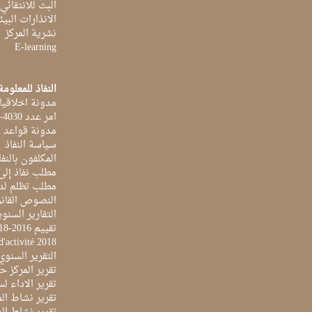
البث للانتقائي
الانذارات البيئ
نشرية المركز
E-learning
النفاذ للمعلومة
مدونة اخلاقيا
امر عدد 4030-2014 بتاريخ 03 اكتوبر 2014
مدونة قواعد ا
سياسة النفاذ
المكلفون بالنفا
مطلب نفاذ إلى
مطلب تظلم لد
النصوص القانو
التقارير السنو
تقييم 2016-2018
d'activité 2018
التقرير السنوي 017
تقرير المركز حول 
تقرير الاداء لسنة 2022 لمركز تونس الدولي لتكنو
تقرير نشاط المرك