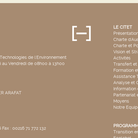
LE CITET
Présentatio
Charte d'Aud
Charte et Po
Vision et St
 Technologies de l'Environnement
Activités
di au Vendredi de 08h00 à 13h00
Transfert e
Formation e
Assistance 
Analyse et 
Information
SER ARAFAT
Partenariat 
Moyens
Notre Equip
PROGRAMM
 Fax : 00216 71 772 132
Transition 