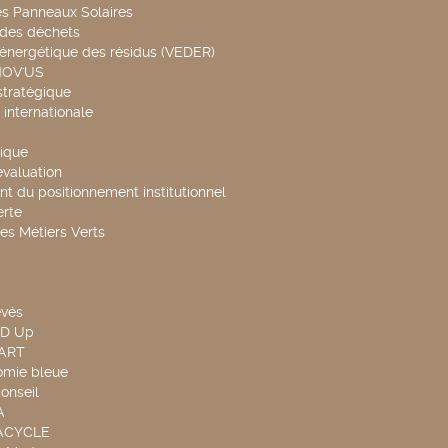
es Panneaux Solaires
 des déchets
 énergétique des résidus (VEDER)
NOV'US
stratégique
internationale
ique
évaluation
t du positionnement institutionnel
rte
es Métiers Verts
evés
ND Up
TART
omie bleue
onseil
A
UACYCLE