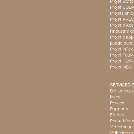
Projet Swit
Projet CUBA
Projets en c
Projet ARE
Projet d’Ac
l’Industrie 
Projet d'app
public durab
Projet InTex
Projet TouM
Projet : Go
Projet NBS
SERVICES E
Bibliothèque
livres
Revues
Rapports
Etudes
Photothèqu
Vidéothèqu
Veille Infor