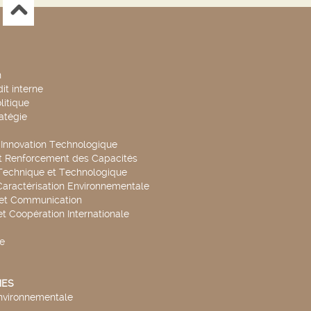
n
it interne
litique
ratégie
t Innovation Technologique
t Renforcement des Capacités
Technique et Technologique
Caractérisation Environnementale
 et Communication
et Coopération Internationale
e
ES
environnementale