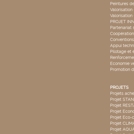
Peintures d
Valorisation
Valorisation
PROJET IN
Partenariat 
Coopération 
Conventions
Appui techn
Pilotage et 
Renforcemen
Economie ve
Promotion d
PROJETS
Projets ach
Projet STA
Projet RES
Projet Econ
Projet Eco-c
Projet CLIM
Projet AQ