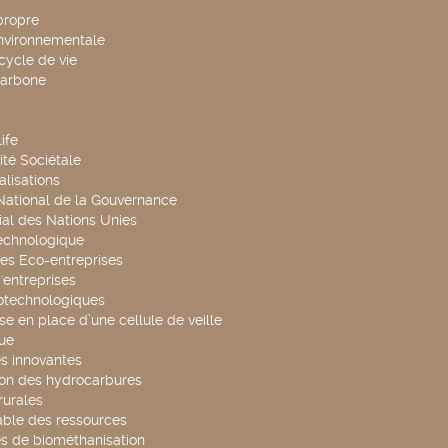
propre
environnementale
cycle de vie
carbone
ife
té Sociétale
alisations
 National de la Gouvernance
al des Nations Unies
technologique
es Eco-entreprises
'entreprises
otechnologiques
se en place d’une cellule de veille
ue
s innovantes
ion des hydrocarbures
rurales
able des ressources
s de biométhanisation