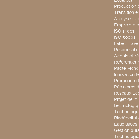
Ecolabel
Production 
Transition 
Analyse de 
Empreinte 
ISO 14001
ISO 50001
Label Travel
Responsabili
Acquis et ré
Référentiel
Pacte Mondi
Innovation 
Promotion d
Pépinières d
Réseaux Ec
Projet de mi
technologiq
Technologie
Biodépollut
Eaux usées 
Gestion dur
Technologie