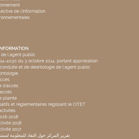
ronnement
lective de l'Information
ironnementales
s
'INFORMATION
de l’agent public
014-4030 du 3 octobre 2014, portant approbation
conduite et de déontologie de l’agent public
ntologie
accès
 d'accès
accès
 plainte
latifs et réglementaires régissant le CITET
ctivités
2016-2018
tivité 2018
tivité 2017
تقرير المركز حول النفاذ للمعلومة لسنتي 2019-20