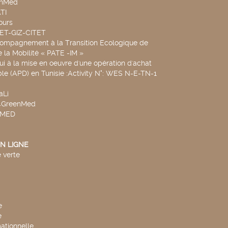
chMed
TI
ours
SET-GIZ-CITET
compagnement à la Transition Ecologique de
de la Mobilité « PATE -IM »
ui à la mise en oeuvre d'une opération d'achat
le (APD) en Tunisie :Activity N°: WES N-E-TN-1
aLi
v4GreenMed
4MED
N LIGNE
 verte
e
e
mationnelle