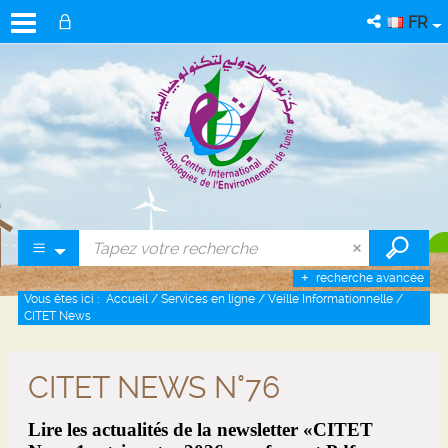
FR
recherche avancée
Vous êtes ici :
Accueil
/
Services en ligne
/
Veille Informationnelle
/
CITET News
CITET NEWS N°76