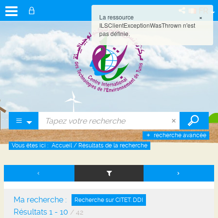
FR
La ressource
×
ILSClientExceptionWasThrown n'est
pas définie.
recherche avancée
Vous êtes ici :
Accueil
/
Résultats de la recherche
Ma recherche :
Recherche sur CITET. DDI
Résultats
1
-
10
/ 42