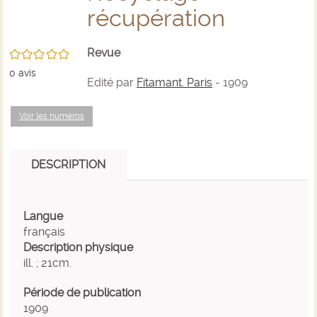
p
récupération
résultats
des
des
(
m
Revue
/5
de
résultats
résultats
f
0
avis
Edité par
Fitamant. Paris
- 1909
recherche
de
de
Voir les numéros
recherche
recherche
DESCRIPTION
Langue
français
Description physique
ill. ; 21cm.
Période de publication
1909